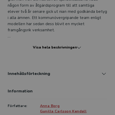
någon form av åtgärdsprogram till att samtliga
elever två år senare gick ut nian med godkända betyg
i alla ämnen. Ett kommunövergripande team enligt
modellen har sedan dess blivit en mycket
framgångsrik verksamhet.
Boken är upplagd som en praktisk guide som steg för
Visa hela beskrivningen
steg går igenom modellen och förklarar varför och
hur. Elever med neuropsykiatriska
funktionsnedsättningar löper större risk att misslyckas
i skolan och därför fokuserar författarna särskilt på
denna grupp.
Innehållsförteckning
Nytorpsmodellen kan användas av pedagoger för att
Information
tillsammans med elever kartlägga och lösa de
skolsvårigheter som uppstår. Mentorer kan använda
Nytorpsmodellen för att hjälpa elever att själva
Författare:
Anna Borg
utveckla redskap för att klara de ökade kraven på
Gunilla Carlsson Kendall