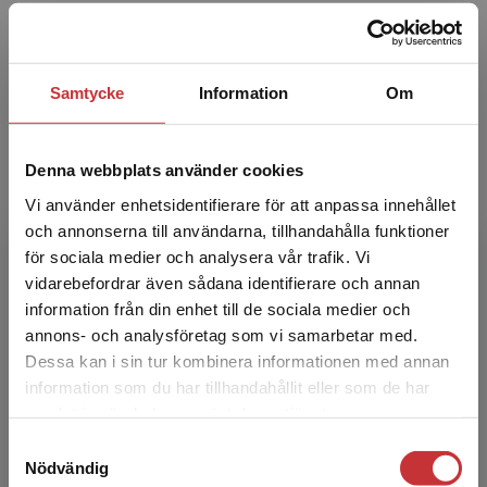
anknuten vid KIND, Center of
Neurodevelopmental Disorders at Karolinska
Institutet. Anna har ett förflu...
Samtycke
Information
Om
Denna webbplats använder cookies
Vi använder enhetsidentifierare för att anpassa innehållet
och annonserna till användarna, tillhandahålla funktioner
för sociala medier och analysera vår trafik. Vi
Gunilla Carlsson Kendall
Begränsad fraktregion
vidarebefordrar även sådana identifierare och annan
information från din enhet till de sociala medier och
Gunilla Carlsson Kendall är psykolog med
annons- och analysföretag som vi samarbetar med.
inriktning mot neuropsykologi. Gunilla har
Dessa kan i sin tur kombinera informationen med annan
mångårig erfarenhet av arbete med barn och
information som du har tillhandahållit eller som de har
Det verkar som att du besöker
ungdomar med neurops...
samlat in när du har använt deras tjänster.
studentlitteratur.se via en enhet utanför Sverige.
Samtyckesval
Vi erbjuder inte leveranser utanför Sverige. För
Nödvändig
att kunna slutföra ett köp måste