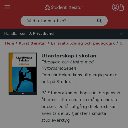
Handlar som:
Privatkund
Hem
/
Kurslitteratur
/
Lärarutbildning och pedagogik
/
Spe
Utanförskap i skolan
Förebygg och åtgärd med
Nytorpsmodellen
Den här boken finns tillgänglig som e-
bok på Studora.
På Studora kan du köpa tidsbegränsad
åtkomst till denna och många andra e-
böcker. Du får tillgång direkt och kan
även ta del av tjänstens smarta
studieverktyg.