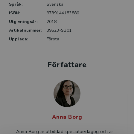
egen planering och självständigt arbete. Den har
Språk:
Svenska
även använts i arbetet med att hjälpa elever med
ISBN:
9789144183886
problematisk skolfrånvaro tillbaka till en fungerande
Utgivningsår:
2018
skolgång.
Artikelnummer:
39623-SB01
Upplaga:
Första
Författare
Anna Borg
Anna Borg är utbildad specialpedagog och är