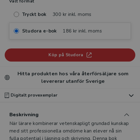
Valt format
Tryckt bok
300 kr inkl. moms
Studora e-bok
186 kr inkl. moms
Köp på Studora
Hitta produkten hos våra återförsäljare som
levererar utanför Sverige
Digitalt provexemplar
Du som undervisar kan beställa ett kostnadsfritt
Beskrivning
digitalt provexemplar av den här produkten
.
Beskrivning
När lärare kombinerar vetenskapligt grundad kunskap
Våra digitala provexemplar tillhandahålls via Studora.se
med sitt professionella omdöme kan elever nå sin
och ger dig tillgång till boken under 180 dagar. Observera
fulla potential i läsning och skrivning. Denna bok