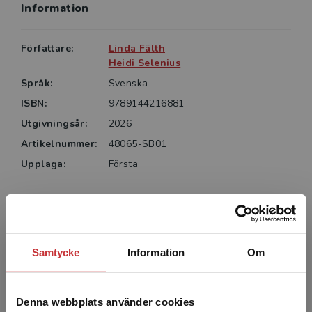
Information
Författare:
Linda Fälth
Heidi Selenius
Språk:
Svenska
ISBN:
9789144216881
Utgivningsår:
2026
Artikelnummer:
48065-SB01
Upplaga:
Första
Författare
Samtycke
Information
Om
Denna webbplats använder cookies