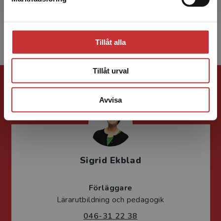
och undervisar både blivande och
yrkesverksamma lärare...
Tillåt alla
Tillåt urval
Förlagskontakt
Avvisa
Sigrid Ekblad
Förläggare
Lärarutbildning och pedagogik
046-31 22 38