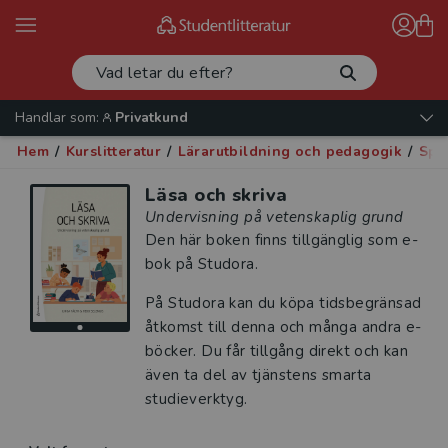
Handlar som:
Privatkund
Hem
/
Kurslitteratur
/
Lärarutbildning och pedagogik
/
Spe
Läsa och skriva
Undervisning på vetenskaplig grund
Den här boken finns tillgänglig som e-
bok på Studora.
På Studora kan du köpa tidsbegränsad
åtkomst till denna och många andra e-
böcker. Du får tillgång direkt och kan
även ta del av tjänstens smarta
studieverktyg.