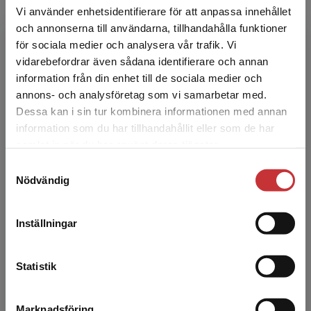
Vi använder enhetsidentifierare för att anpassa innehållet
och annonserna till användarna, tillhandahålla funktioner
Linda Fälth
för sociala medier och analysera vår trafik. Vi
Begränsad fraktregion
vidarebefordrar även sådana identifierare och annan
Linda Fälth är professor i pedagogik vid
information från din enhet till de sociala medier och
Linnéuniversitetet. Hon är grundskollärare och
annons- och analysföretag som vi samarbetar med.
specialpedagog med 20 års lärarerfarenhet.
Dessa kan i sin tur kombinera informationen med annan
Linda undervisar...
information som du har tillhandahållit eller som de har
Det verkar som att du besöker
samlat in när du har använt deras tjänster.
studentlitteratur.se via en enhet utanför Sverige.
Samtyckesval
Vi erbjuder inte leveranser utanför Sverige. För
Nödvändig
att kunna slutföra ett köp måste
leveransadressen vara i Sverige.
Läs mer
Inställningar
Kontakta kundservice
Heidi Selenius
Statistik
Heidi Selenius är docent i specialpedagogik vid
Stockholms universitet. Hon är speciallärare
Marknadsföring
Stäng