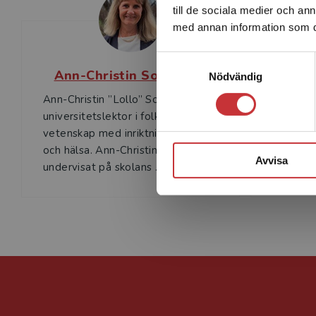
till de sociala medier och a
med annan information som du 
Samtyckesval
Ann-Christin Sollerhed
Nödvändig
Ann-Christin ”Lollo” Sollerhed är
Gerth He
universitetslektor i folkhälso­
vid Högs
vetenskap med inriktning idrott
barnsjuk
och hälsa. Ann-Christin har
pediatri
Avvisa
undervisat på skolans ...
föräldrar 