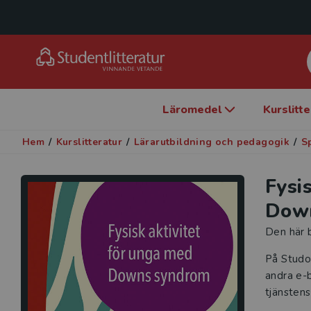
Läromedel
Kurslitt
Hem
/
Kurslitteratur
/
Lärarutbildning och pedagogik
/
S
Fysi
Dow
Den här b
På Studo
andra e-b
tjänstens