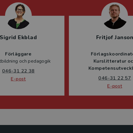
Sigrid Ekblad
Fritjof Janso
Förläggare
Förlagskoordinat
tbildning och pedagogik
Kurslitteratur o
Kompetensutveckl
046-31 22 38
046-31 22 57
E-post
E-post