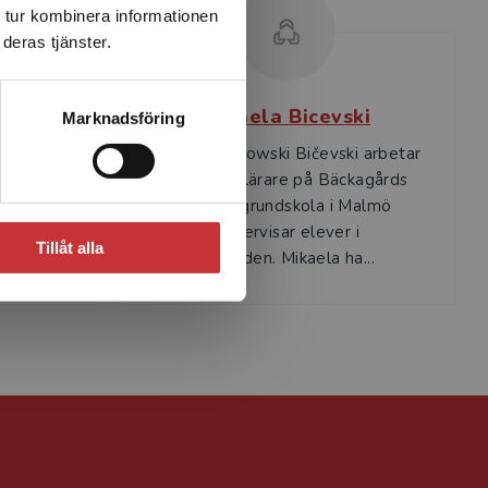
 tur kombinera informationen
deras tjänster.
on
Mikaela Bicevski
Marknadsföring
 som
Mikaela Kosowski Bičevski arbetar
are i
som speciallärare på Bäckagårds
la där
anpassade grundskola i Malmö
mnes­
där hon undervisar elever i
Tillåt alla
...
ämnesområden. Mikaela ha...