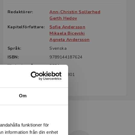
Redaktörer:
Ann-Christin Sollerhed
Gerth Hedov
Kapitelförfattare:
Sofie Andersson
Mikaela Bicevski
Agneta Andersson
Språk:
Svenska
ISBN:
9789144187624
Utgivningsår:
2024
Artikelnummer:
45752-SB01
Upplaga:
Första
Om
andahålla funktioner för
n information från din enhet