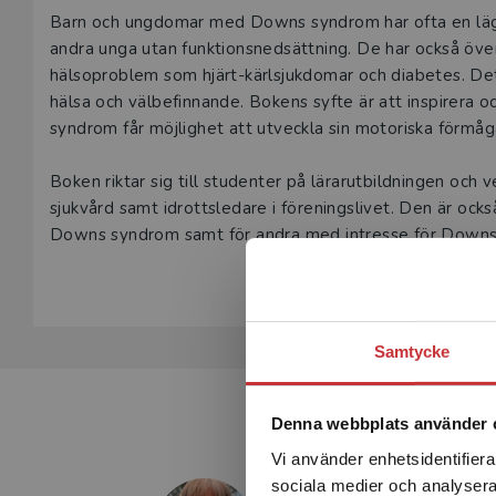
Beskrivning
Barn och ungdomar med Downs syndrom har ofta en lägr
andra unga utan funktionsnedsättning. De har också över
hälsoproblem som hjärt-kärlsjukdomar och diabetes. Det ä
hälsa och välbefinnande. Bokens syfte är att inspirera
syndrom får möjlighet att utveckla sin motoriska förmåga
Boken riktar sig till studenter på lärarutbildningen och 
sjukvård samt idrottsledare i föreningslivet. Den är ocks
Downs syndrom samt för andra med intresse för Downs
Samtycke
Denna webbplats använder 
Vi använder enhetsidentifierar
sociala medier och analysera 