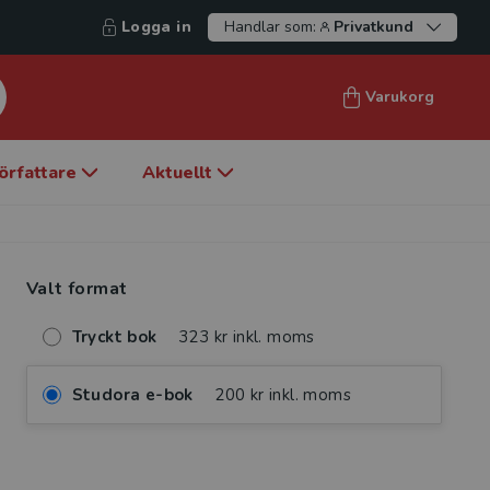
Logga in
Handlar som:
Privatkund
Varukorg
örfattare
Aktuellt
Valt format
Tryckt bok
323 kr inkl. moms
Studora e-bok
200 kr inkl. moms