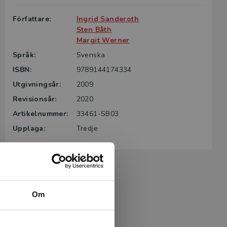
Författare:
Ingrid Sanderoth
Sten Båth
Margit Werner
Språk:
Svenska
ISBN:
9789144174334
Utgivningsår:
2009
Revisionsår:
2020
Artikelnummer:
33461-SB03
Upplaga:
Tredje
Om