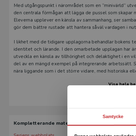
Beskrivning
Med utgångspunkt i närområdet som en ”minivärld” utve
den centrala förmågan att lägga de pussel som skapar men
Eleverna upplever en känsla av sammanhang, ser samba
gör dem bättre rustade att hantera såväl vardagen i n
I likhet med de tidigare upplagorna behandlar bokens t
identitet och lärande. I den omarbetade upplagan har ä
utveckla en känsla av tillhörighet och delaktighet i en vi
del av en mängd exempel på integrerande arbetssätt. St
nära liggande som i det större vidare, med historiska e
exempelvis livsmiljöer och hållbar utveckling.
Visa hela be
Boken vänder sig till verksamma och blivande lärare i 
som lärarfortbildning utgöra en teoretisk och praktisk re
identitetsskapande genom närområdesstudier. För bliva
praktik kan gå hand i hand.
Samtycke
Kompletterande material
Boken har en huvudsaklig knytning till so-ämnena men ä
Seriens webbplats