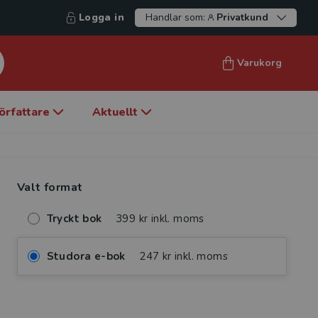
Logga in
Handlar som:
Privatkund
Varukorg
örfattare
Aktuellt
Valt format
Tryckt bok
399 kr inkl. moms
Studora e-bok
247 kr inkl. moms