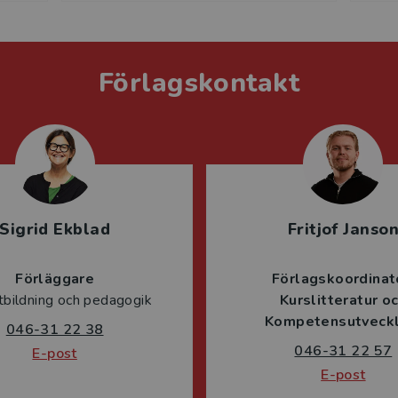
Förlagskontakt
Sigrid Ekblad
Fritjof Janso
Förläggare
Förlagskoordinat
tbildning och pedagogik
Kurslitteratur o
Kompetensutveckl
046-31 22 38
046-31 22 57
E-post
E-post