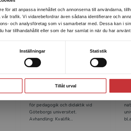
cookies
e för att anpassa innehållet och annonserna till användarna, tillh
Det verkar som att du besöker studentlitteratur.se via en
vår trafik. Vi vidarebefordrar även sådana identifierare och anna
enhet utanför Sverige. Vi erbjuder inte leveranser utanför
nnons- och analysföretag som vi samarbetar med. Dessa kan i sin
Sverige. För att kunna slutföra ett köp måste
Författare
har tillhandahållit eller som de har samlat in när du har använt 
leveransadressen vara i Sverige.
Läs mer
Kontakta kundservice
Inställningar
Statistik
Stäng
Sten Båth
Tillåt urval
Sten Båth, fil.dr i pedagogik, f.d.
Mar
or
universitetslektor vid Institutionen
ver
för pedagogik och didaktik vid
nat
Göteborgs universitet.
uni
Avhandling: Kvalifik...
bl.