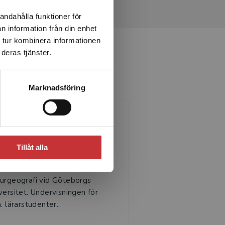
andahålla funktioner för
n information från din enhet
 tur kombinera informationen
deras tjänster.
Marknadsföring
Margit Werner
Tillåt alla
git Werner, fil.dr. har varit
ksam som universitetslektor i
ur­geografi vid Göteborgs
versitet. Undervisningen för
a. lärarstudenter...