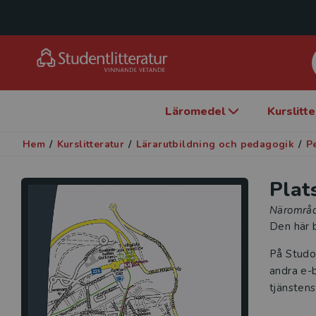
Läromedel
Kurslitt
Hem
/
Kurslitteratur
/
Lärarutbildning och pedagogik
/
P
Plat
Närområ
Den här b
På Studo
andra e-b
tjänstens