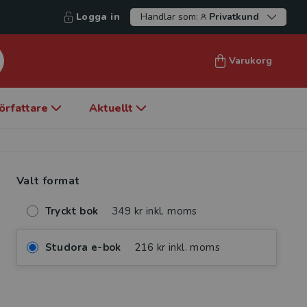
Logga in
Handlar som:
Privatkund
Varukorg
örfattare
Aktuellt
Valt format
Tryckt bok
349 kr inkl. moms
Studora e-bok
216 kr inkl. moms