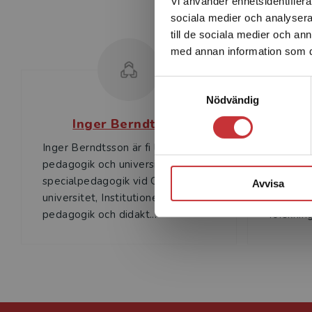
Vi använder enhetsidentifierar
sociala medier och analysera 
till de sociala medier och a
med annan information som du 
Samtyckesval
Nödvändig
Inger Berndtsson
Inger Berndtsson är fi l.dr i
Nadja Ca
pedagogik och universitetslektor i
pedagogi
specialpedagogik vid Göteborgs
pedagogi
Avvisa
universitet, Institutionen för
Göteborg
pedagogik och didakt...
forskning