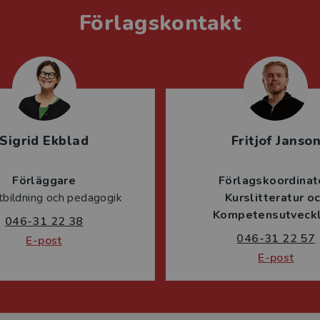
Förlagskontakt
Sigrid Ekblad
Fritjof Janso
Förläggare
Förlagskoordinat
tbildning och pedagogik
Kurslitteratur o
Kompetensutveckl
046-31 22 38
046-31 22 57
E-post
E-post