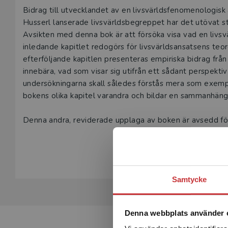
Beskrivning
Bidrag till utvecklandet av en livsvärldsfenomenologis
Husserl lanserade livsvärldsbegreppet har det utövat sto
Avsikten med denna bok är att försöka visa vad en livsvä
inledande kapitlet redogörs för livsvärldsansatsens teo
efterföljande kapitlen presenteras empiriska bidrag från
innebära, vad som visar sig utifrån ett sådant perspektiv
undersökningarna skall således förstås mera som exemp
bokens olika kapitel varandra och bildar en sammanhän
Denna andra, reviderade upplaga av boken är avsedd för
sig till alla som arbetar med forskningsmetodologiska frå
Visa hela be
utifrån en livsvärldsansats.
Samtycke
Denna webbplats använder 