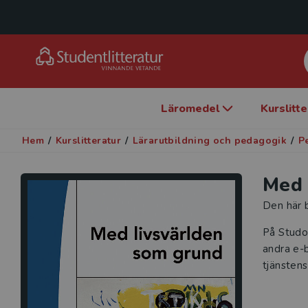
Läromedel
Kurslitt
Hem
/
Kurslitteratur
/
Lärarutbildning och pedagogik
/
P
Med 
Den här b
På Studo
andra e-b
tjänstens