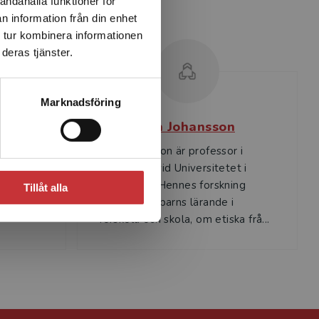
andahålla funktioner för
n information från din enhet
 tur kombinera informationen
deras tjänster.
Marknadsföring
n
Eva Johansson
rare i
Eva Johansson är professor i
pedagogik vid Universitetet i
rgs
Stavanger. Hennes forskning
Tillåt alla
sputerade
handlar om barns lärande i
.
förskola och skola, om etiska frå...