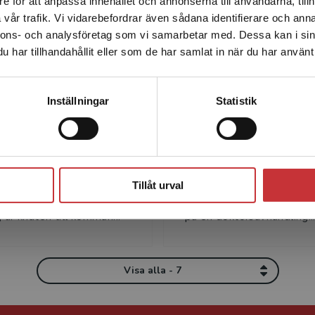
Författare
e för att anpassa innehållet och annonserna till användarna, tillh
Det verkar som att du besöker studentlitteratur.se via en
vår trafik. Vi vidarebefordrar även sådana identifierare och anna
enhet utanför Sverige. Vi erbjuder inte leveranser utanför
nnons- och analysföretag som vi samarbetar med. Dessa kan i sin
Sverige. För att kunna slutföra ett köp måste
har tillhandahållit eller som de har samlat in när du har använt 
leveransadressen vara i Sverige.
Läs mer
Kontakta kundservice
Inställningar
Statistik
Nadja Carlsson
Silwa Claesso
rlsson är doktorand i
Silwa Claesson har varit lä
Stäng
k vid Institutionen för
grundskolan i sexton år,
k och didaktik,
metodiklärare vid Götebo
Tillåt urval
s universitet. Hennes
universitet i tio år och di
 är knuten till kommun...
på en doktorsavhandling..
Visa alla - 7