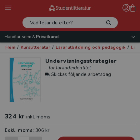
Handlar som:
Privatkund
Hem
/
Kurslitteratur
/
Lärarutbildning och pedagogik
/
Led
Undervisningsstrategier
- för lärandeidentitet
Skickas följande arbetsdag
324 kr
inkl. moms
Exkl. moms:
306 kr