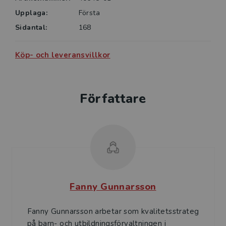
barn- och elevhälsans olika professioner,
beslutsfattare och andra som vill fördjupa sig på
Upplaga:
Första
området.
Sidantal:
168
Köp- och leveransvillkor
Författare
Fanny Gunnarsson
Fanny Gunnarsson arbetar som kvalitetsstrateg
på barn- och utbildningsförvaltningen i