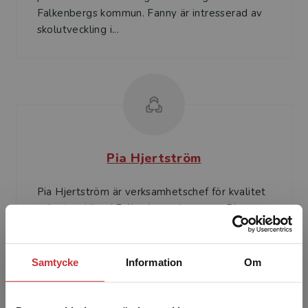
Falkenbergs kommun. Fanny är intresserad av
skol­utveckling i...
Pia Hjertström
Pia Hjertström är verksamhetschef för kvalitet
och utveckling i Falkenbergs kommun. Pias
skolutvecklingsintresse rör undervisning och
hur en förbät...
Samtycke
Information
Om