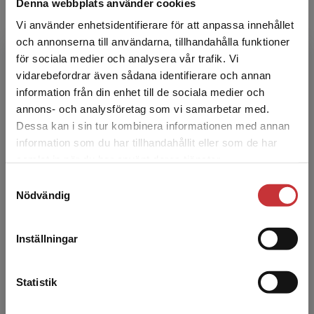
Denna webbplats använder cookies
Vi använder enhetsidentifierare för att anpassa innehållet
och annonserna till användarna, tillhandahålla funktioner
för sociala medier och analysera vår trafik. Vi
Anette Klang Jensen
Begränsad fraktregion
vidarebefordrar även sådana identifierare och annan
information från din enhet till de sociala medier och
Anette Klang Jensen är verksamhetschef för
annons- och analysföretag som vi samarbetar med.
förskolorna i Falken­bergs kommun. Anettes
Dessa kan i sin tur kombinera informationen med annan
skolutvecklingsintresse rör barns och elevers
information som du har tillhandahållit eller som de har
utveckling oc...
Det verkar som att du besöker
samlat in när du har använt deras tjänster.
studentlitteratur.se via en enhet utanför Sverige.
Samtyckesval
Vi erbjuder inte leveranser utanför Sverige. För
Nödvändig
att kunna slutföra ett köp måste
leveransadressen vara i Sverige.
Läs mer
Inställningar
Kontakta kundservice
Ann S Pihlgren
Statistik
Ann S. Pihlgren är filosofie doktor i pedagogik