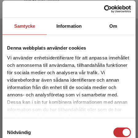
Exkl. moms: 355 kr
Exkl. moms
Författare
Samtycke
Information
Om
Denna webbplats använder cookies
Vi använder enhetsidentifierare för att anpassa innehållet
och annonserna till användarna, tillhandahålla funktioner
för sociala medier och analysera vår trafik. Vi
Begränsad fraktregion
vidarebefordrar även sådana identifierare och annan
Patricia Diaz
information från din enhet till de sociala medier och
annons- och analysföretag som vi samarbetar med.
Patricia Diaz är doktorand på KTH med
Dessa kan i sin tur kombinera informationen med annan
inriktning mot lärarutbildning och digitalisering.
information som du har tillhandahållit eller som de har
Hon är legitimerad lärare i engelska och
Det verkar som att du besöker
samlat in när du har använt deras tjänster.
spanska och har s...
studentlitteratur.se via en enhet utanför Sverige.
Samtyckesval
Vi erbjuder inte leveranser utanför Sverige. För
Nödvändig
att kunna slutföra ett köp måste