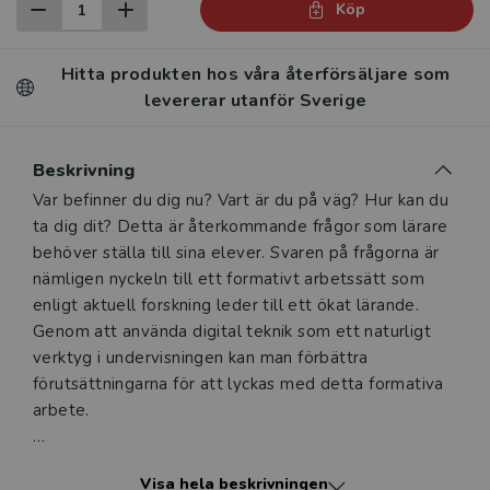
Köp
Hitta produkten hos våra återförsäljare som
levererar utanför Sverige
Beskrivning
Beskrivning
Var befinner du dig nu? Vart är du på väg? Hur kan du
ta dig dit? Detta är återkommande frågor som lärare
behöver ställa till sina elever. Svaren på frågorna är
nämligen nyckeln till ett formativt arbetssätt som
enligt aktuell forskning leder till ett ökat lärande.
Genom att använda digital teknik som ett naturligt
verktyg i undervisningen kan man förbättra
förutsättningarna för att lyckas med detta formativa
arbete.
Patricia Diaz delar med sig av sina kunskaper och
Visa hela beskrivningen
inspirerar till nya sätt att arbeta formativt och digitalt