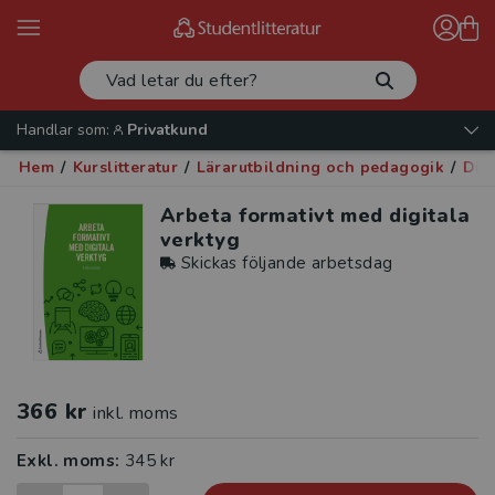
Handlar som:
Privatkund
Hem
/
Kurslitteratur
/
Lärarutbildning och pedagogik
/
Digi
Arbeta formativt med digitala
verktyg
Skickas följande arbetsdag
366 kr
inkl. moms
Exkl. moms:
345 kr