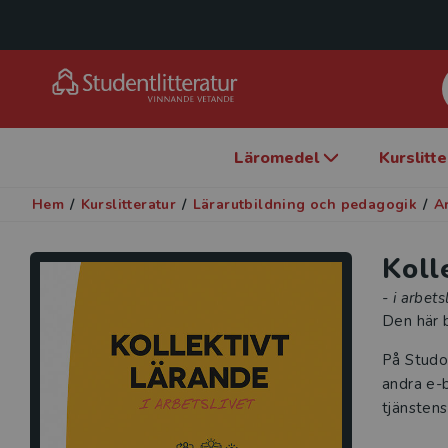
Läromedel
Kurslitt
Hem
/
Kurslitteratur
/
Lärarutbildning och pedagogik
/
A
Koll
- i arbets
Den här b
På Studo
andra e-b
tjänstens