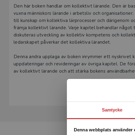
Beskrivning
Den här boken handlar om kollektivt lärande. Den är ba
vuxna människors lärande i arbetsliv och organisationer
till kunskap om kollektiva lärprocesser och därigenom ock
främja kollektivt lärande. Varje kapitel behandlar något
diskuteras utveckling av kollektiv kompetens och kollekt
ledarskapet påverkar det kollektiva lärandet.
Denna andra upplaga av boken inrymmer ett nyskrivet 
uppdateringar och revideringar av övriga kapitel. De förä
av kollektivt lärande och att stärka bokens användbarhet 
Visa hela be
Boken är avsedd för universitets- och högskoleutbildnin
och organisationsutveckling. Den vänder sig också till c
fördel användas för praktiskt utvecklingsarbete i organis
Samtycke
Denna webbplats använder 