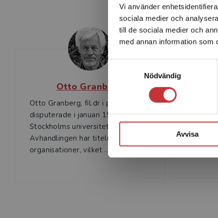
Vi använder enhetsidentifierar
sociala medier och analysera 
till de sociala medier och a
med annan information som du 
Samtyckesval
Nödvändig
Otto Granberg
Otto Granberg, fil.dr i pedagogik,
Jon Ohls
disputerade i januari 1997 vid
pedagogi
Stockholms universitet.
pedagogi
Avvisa
Avhandlingen har titeln Lärande i
Stockhol
organisationer, vilket ...
och unde