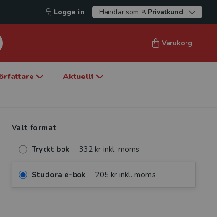
Logga in
Handlar som:
Privatkund
Varukorg
örfattare
Aktuellt
Valt format
Tryckt bok
332 kr inkl. moms
Studora e-bok
205 kr inkl. moms