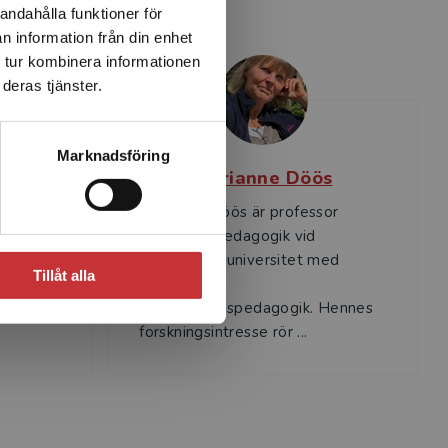
andahålla funktioner för
n information från din enhet
 tur kombinera informationen
deras tjänster.
Marknadsföring
son
Marianne Döös
skare
Marianne Döös är professor
pedagogik
emeritus i pedagogik vid
gogik
Stockholms universitet med
Tillåt alla
inriktning på
.
organisationspedagogik. Hennes
forskningsintresse rör ...