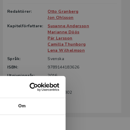
Redaktörer:
Otto Granberg
Jon Ohlsson
Kapitelförfattare:
Susanne Andersson
Marianne Döös
Pär Larsson
Camilla Thunborg
Lena Wilhelmson
Språk:
Svenska
ISBN:
9789144183626
Utgivningsår:
2016
Revisionsår:
2021
Artikelnummer:
38794-SB02
Upplaga:
Andra
Om