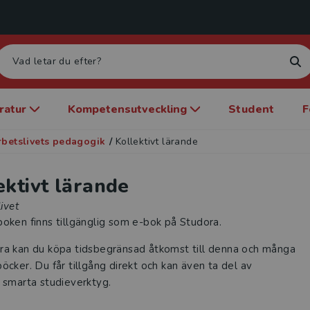
eratur
Kompetensutveckling
Student
F
rbetslivets pedagogik
/
Kollektivt lärande
ektivt lärande
livet
oken finns tillgänglig som e-bok på Studora.
ra kan du köpa tidsbegränsad åtkomst till denna och många
öcker. Du får tillgång direkt och kan även ta del av
 smarta studieverktyg.