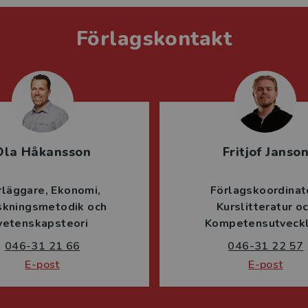
Förlagskontakt
Ola Håkansson
Fritjof Janso
rläggare
Ekonomi
Förlagskoordinat
skningsmetodik och
Kurslitteratur o
vetenskapsteori
Kompetensutveckl
046-31 21 66
046-31 22 57
E-post
E-post