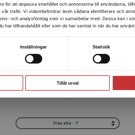
Författare
e för att anpassa innehållet och annonserna till användarna, tillh
Det verkar som att du besöker studentlitteratur.se via en
vår trafik. Vi vidarebefordrar även sådana identifierare och anna
enhet utanför Sverige. Vi erbjuder inte leveranser utanför
nnons- och analysföretag som vi samarbetar med. Dessa kan i sin
Sverige. För att kunna slutföra ett köp måste
har tillhandahållit eller som de har samlat in när du har använt 
leveransadressen vara i Sverige.
Läs mer
Kontakta kundservice
Inställningar
Statistik
Jon Ohlsson
Susanne Anders
son, professor i
Susanne Andersson är for
k vid Institutionen för
och universitetslektor i 
Stäng
k och didaktik vid
vid Institutionen för peda
Tillåt urval
ms universitet. Forskar
och didaktik, Stockholms
rvisar om organisations...
universitet. Hennes forsk..
Visa alla - 7