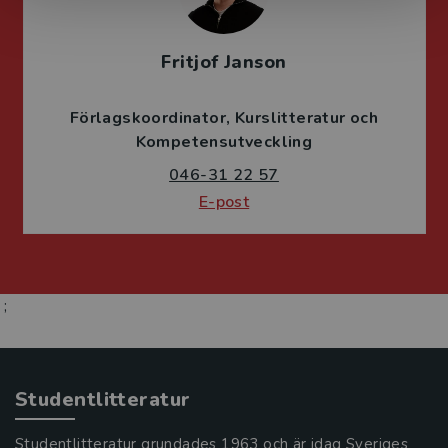
Fritjof Janson
Förlagskoordinator
Kurslitteratur och
Kompetensutveckling
046-31 22 57
E-post
;
Studentlitteratur
Studentlitteratur grundades 1963 och är idag Sveriges