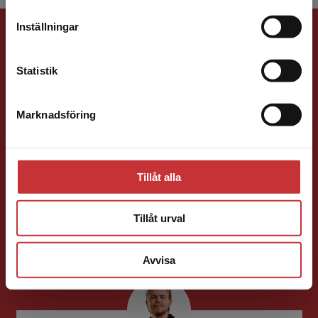
leveransadressen vara i Sverige.
Läs mer
Förlagskontakt
Inställningar
Kontakta kundservice
Statistik
Marknadsföring
Stäng
Ola Håkansson
Tillåt alla
Förläggare
Ekonomi
Forskningsmetodik
och vetenskapsteori
Tillåt urval
046-31 21 66
E-post
Avvisa