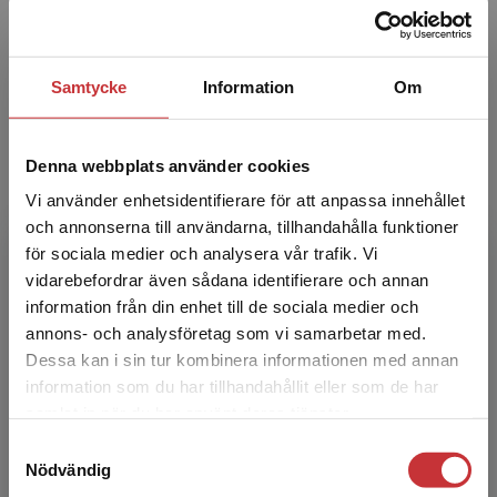
managementkonsult och ­senior partner vid
konsultföretaget Implement Consulting Group i
Stockholm. Han h...
Samtycke
Information
Om
Denna webbplats använder cookies
Vi använder enhetsidentifierare för att anpassa innehållet
och annonserna till användarna, tillhandahålla funktioner
för sociala medier och analysera vår trafik. Vi
Otto Granberg
Begränsad fraktregion
vidarebefordrar även sådana identifierare och annan
information från din enhet till de sociala medier och
Otto Granberg, fil.dr i pedagogik, disputerade i
annons- och analysföretag som vi samarbetar med.
januari 1997 vid Stockholms universitet.
Dessa kan i sin tur kombinera informationen med annan
Avhandlingen har titeln Lärande i
information som du har tillhandahållit eller som de har
organisationer, vilket ...
Det verkar som att du besöker
samlat in när du har använt deras tjänster.
studentlitteratur.se via en enhet utanför Sverige.
Samtyckesval
Vi erbjuder inte leveranser utanför Sverige. För
Nödvändig
att kunna slutföra ett köp måste