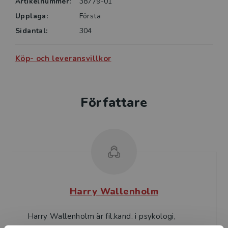
Artikelnummer:
38779-01
Upplaga:
Första
Sidantal:
304
Otto Granberg & Harry Wallenholm har också gett ut
boken Ledningsgruppen (2017).
Köp- och leveransvillkor
ISBN 978-91-44-11336-4
Författare
Harry Wallenholm
Harry Wallenholm är fil.kand. i psykologi,