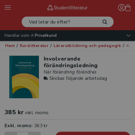
Handlar som:
Privatkund
Hem
/
Kurslitteratur
/
Lärarutbildning och pedagogik
/
Arb
Involverande
förändringsledning
När förändring förändras
Skickas följande arbetsdag
385 kr
inkl. moms
Exkl. moms:
363 kr