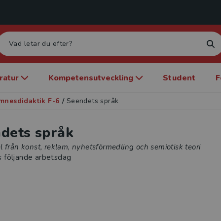
eratur
Kompetensutveckling
Student
F
mnesdidaktik F-6
/
Seendets språk
dets språk
 från konst, reklam, nyhetsförmedling och semiotisk teori
s följande arbetsdag