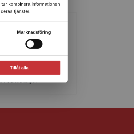
 tur kombinera informationen
deras tjänster.
Marknadsföring
Gert Z Nordström
t Z Nordström har varit
fessor i bildpedagogik
nstfack, Stockholm),
mmunikationsvetenskap
Tillåt alla
gskolan i Jönköping) och
ormationsdesign...