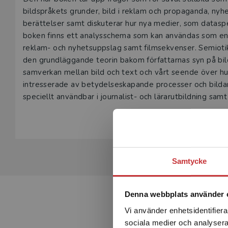
Beskrivning
bildspråkets grunder, bild i reklam och propaganda, ny
berättelser samt diskuterar hur nya medier, som datasp
boken finns ett analysschema som kan användas som en e
reklam- och nyhetsuppslag samt filmsekvenser. Semiot
den grundläggande teorin bakom författarnas syn på bild
samverkan mellan bild och text och vårt seende över huv
intresserade av betydelseskapande processer och bildan
speciellt användbar i journalist- och lärarutbildning samt
Samtycke
Denna webbplats använder 
Vi använder enhetsidentifierar
sociala medier och analysera 