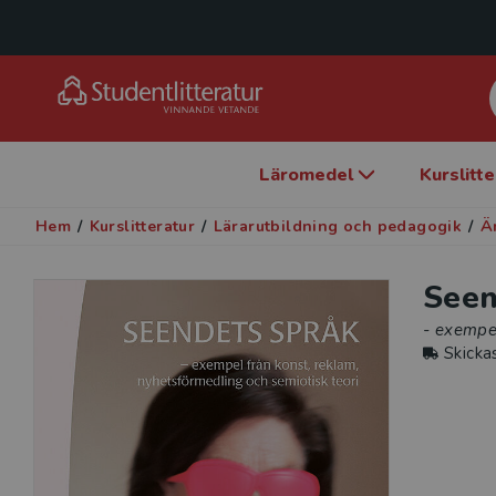
Läromedel
Kurslitt
Hem
/
Kurslitteratur
/
Lärarutbildning och pedagogik
/
Ä
Seen
- exempel
Skicka