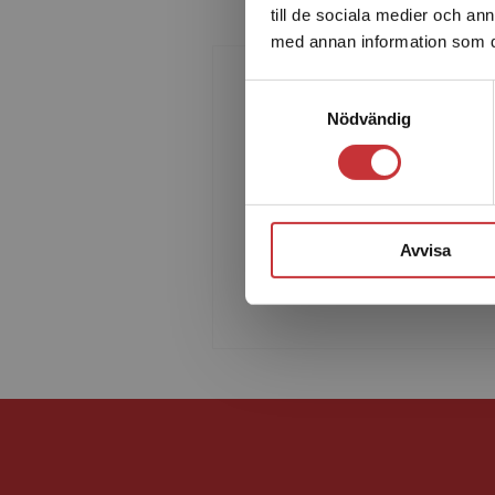
till de sociala medier och a
med annan information som du 
Samtyckesval
Nödvändig
Sten-Gösta Karlsson
Sten-Gösta Karlsson har sedan
1970-talet varit verksam inom
bildpedagogik och bildforskning
numera som högskolelektor vi
Avvisa
lärarutbildningen i Upps...