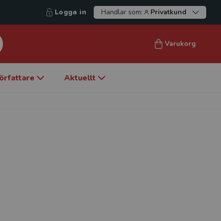
Logga in
Handlar som:
Privatkund
Varukorg
örfattare
Aktuellt