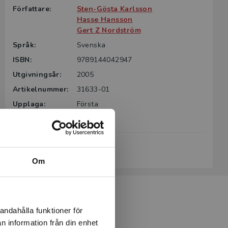
Författare:
Sten-Gösta Karlsson
Hasse Hansson
Gert Z Nordström
Språk:
Svenska
ISBN:
9789144042947
Utgivningsår:
2005
Artikelnummer:
31633-01
Upplaga:
Första
Sidantal:
184
Köp- och leveransvillkor
Om
andahålla funktioner för
n information från din enhet