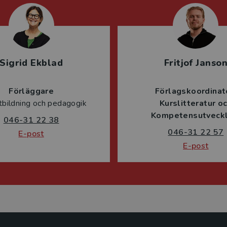
Sigrid Ekblad
Fritjof Janso
Förläggare
Förlagskoordinat
tbildning och pedagogik
Kurslitteratur o
Kompetensutveckl
046-31 22 38
046-31 22 57
E-post
E-post