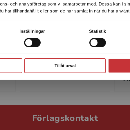
nnons- och analysföretag som vi samarbetar med. Dessa kan i sin
Sverige. För att kunna slutföra ett köp måste
har tillhandahållit eller som de har samlat in när du har använt 
leveransadressen vara i Sverige.
Läs mer
Kontakta kundservice
Inställningar
Statistik
Hasse Hansson
Hasse Hansson har sedan 1970-
Ger
talet varit verksam inom
pro
Stäng
,
bildpedagogik och bildforskning,
(Ko
d
numera som högskolelektor i
ko
Tillåt urval
bildpedagogik vid Konstfack.
(Hö
inf
Förlagskontakt