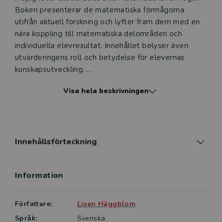
Boken presenterar de matematiska förmågorna
utifrån aktuell forskning och lyfter fram dem med en
nära koppling till matematiska delområden och
individuella elevresultat. Innehållet belyser även
utvärderingens roll och betydelse för elevernas
kunskapsutveckling.
Visa hela beskrivningen
Läsaren får ta del av hur vi med stöd i laborativt
arbete och gemen­samma diskussioner hjälper
eleverna att utveckla sin begreppsförmåga och för­
måga att kommunicera matematik. Genom medvetna
aktiviteter kan vi stödja eleverna att också utveckla
Innehållsförteckning
en säker räkneförmåga, förmåga att lösa problem
samt förmåga att föra ett matematiskt resone­mang.
Information
De mate­matiska förmågorna är sammanvävda till ett
nätverk, som blir synligt, när det kopplas till ett
matematiskt innehåll. I boken presenteras
Författare:
Lisen Häggblom
förmågorna inte endast som en vision utan som en
Språk:
Svenska