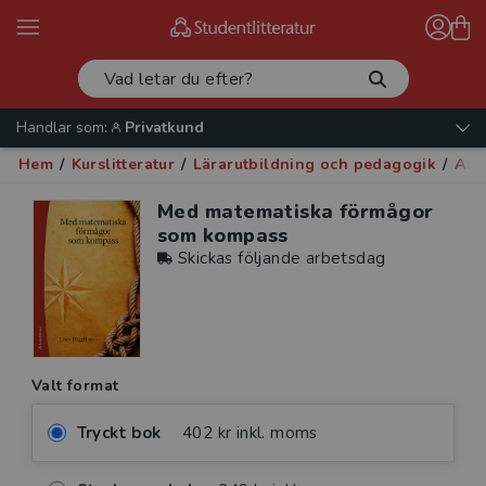
Handlar som:
Privatkund
Hem
/
Kurslitteratur
/
Lärarutbildning och pedagogik
/
Ämn
Med matematiska förmågor
som kompass
Skickas följande arbetsdag
Valt format
Tryckt bok
402 kr inkl. moms