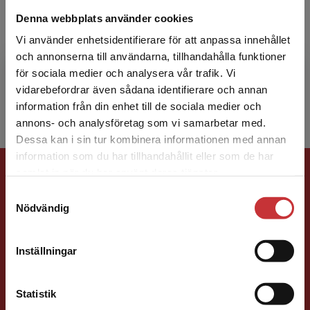
Lisen Häggblom
Denna webbplats använder cookies
Lisen Häggblom är ped.dr och har forskat i
Vi använder enhetsidentifierare för att anpassa innehållet
barns kunskapsutveckling i ­matematik. Hon har
och annonserna till användarna, tillhandahålla funktioner
lång erfarenhet av lärarutbildning och
för sociala medier och analysera vår trafik. Vi
Begränsad fraktregion
lärarfortbildning,...
vidarebefordrar även sådana identifierare och annan
information från din enhet till de sociala medier och
annons- och analysföretag som vi samarbetar med.
Dessa kan i sin tur kombinera informationen med annan
information som du har tillhandahållit eller som de har
Förlagskontakt
Det verkar som att du besöker
samlat in när du har använt deras tjänster.
studentlitteratur.se via en enhet utanför Sverige.
Samtyckesval
Vi erbjuder inte leveranser utanför Sverige. För
Nödvändig
att kunna slutföra ett köp måste
leveransadressen vara i Sverige.
Läs mer
Inställningar
Kontakta kundservice
Sigrid Ekblad
Statistik