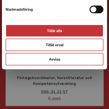
Förläggare
Lärarutbildning och pedagogik
Marknadsföring
Stäng
046-31 22 38
E-post
Tillåt alla
Tillåt urval
Avvisa
Fritjof Janson
Förlagskoordinator
Kurslitteratur och
Kompetensutveckling
046-31 22 57
E-post