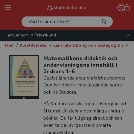
Handlar som:
Privatkund
Hem
/
Kurslitteratur
/
Lärarutbildning och pedagogik
/
Ämn
Matematikens didaktik och
undervisningens innehåll i
årskurs 1-6
Guidat lärande med praktiska exempel
Den här boken finns tillgänglig som e-
bok på Studora.
På Studora kan du köpa tidsbegränsad
åtkomst till denna och många andra e-
böcker. Du får tillgång direkt och kan
även ta del av tjänstens smarta
studieverktyg.