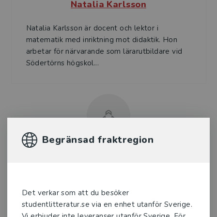
Natalia Karlsson
Natalia Karlsson är docent och lektor i
matematik med inriktning mot didaktik. Hon
arbetar för närvarande som lärarutbildare vid
Södertörns högskol...
Begränsad fraktregion
Wiggo Kilborn
Wiggo Kilborn var tidigare universitetslektor i
matematikdidaktik vid Göteborgs universitet
Det verkar som att du besöker
och arbetar nu som konsult inom utbild­nings­
studentlitteratur.se via en enhet utanför Sverige.
området. H...
Vi erbjuder inte leveranser utanför Sverige. För