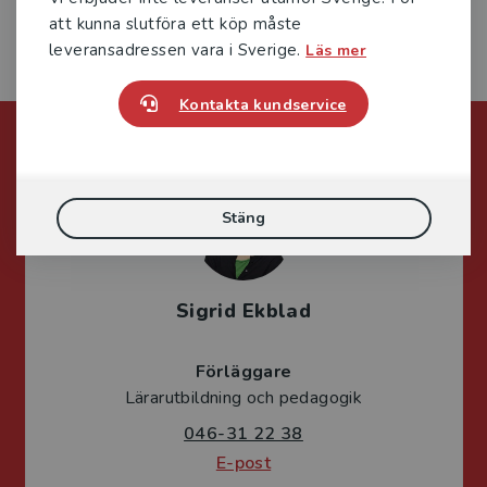
att kunna slutföra ett köp måste
leveransadressen vara i Sverige.
Läs mer
Kontakta kundservice
Förlagskontakt
Stäng
Sigrid Ekblad
Förläggare
Lärarutbildning och pedagogik
046-31 22 38
E-post