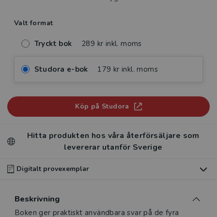
Valt format
Tryckt bok
289 kr inkl. moms
Studora e-bok
179 kr inkl. moms
Köp på Studora
Hitta produkten hos våra återförsäljare som
levererar utanför Sverige
Digitalt provexemplar
Du som undervisar kan beställa ett kostnadsfritt
Beskrivning
digitalt provexemplar av den här produkten
.
Beskrivning
Boken ger praktiskt användbara svar på de fyra