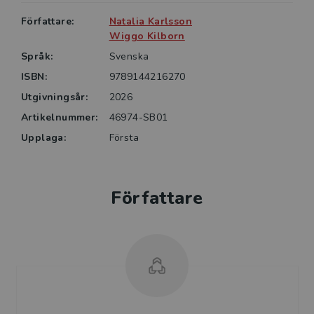
en färdighetsträning och en formativ bedömning kan
Författare:
Natalia Karlsson
utföras.
Wiggo Kilborn
Språk:
Svenska
Målgrupp för boken är lärarstuderande, lärare som vill
ISBN:
9789144216270
skapa sammanhang i sin undervisning och föräldrar
Utgivningsår:
2026
som vill hjälpa sina barn att förstå skolans matematik.
Artikelnummer:
46974-SB01
Upplaga:
Första
Författare