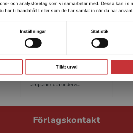
nnons- och analysföretag som vi samarbetar med. Dessa kan i sin
Sverige. För att kunna slutföra ett köp måste
har tillhandahållit eller som de har samlat in när du har använt 
leveransadressen vara i Sverige.
Läs mer
Kontakta kundservice
Inställningar
Statistik
Daniel Sundberg
Daniel Sundberg är professor i
Stäng
pedagogik och arbetar som
Tillåt urval
forskare och lärare. Hans forskning
handlar om utbildningsreformer,
läroplaner och undervi...
Förlagskontakt