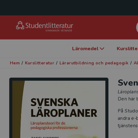
Läromedel
Kurslitt
Hem
/
Kurslitteratur
/
Lärarutbildning och pedagogik
/
A
Sven
Läroplans
Den här b
På Studo
andra e-b
tjänstens