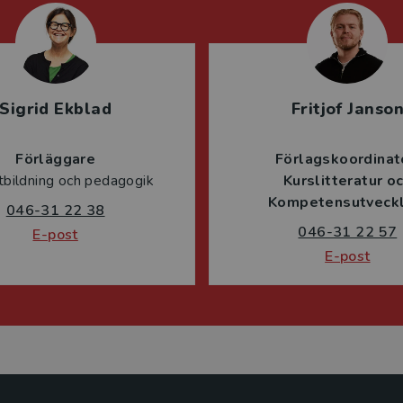
Sigrid Ekblad
Fritjof Janso
Förläggare
Förlagskoordinat
tbildning och pedagogik
Kurslitteratur o
Kompetensutveckl
046-31 22 38
046-31 22 57
E-post
E-post