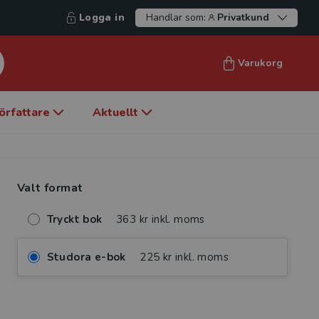
Logga in
Handlar som:
Privatkund
Varukorg
örfattare
Aktuellt
Valt format
Tryckt bok
363 kr inkl. moms
Studora e-bok
225 kr inkl. moms