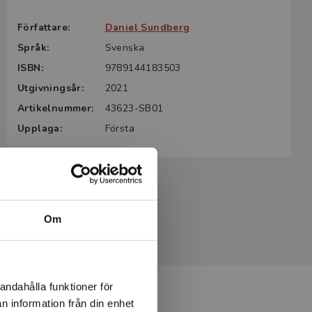
Författare:
Daniel Sundberg
Språk:
Svenska
ISBN:
9789144183503
Utgivningsår:
2021
Artikelnummer:
43623-SB01
Upplaga:
Första
Om
andahålla funktioner för
n information från din enhet