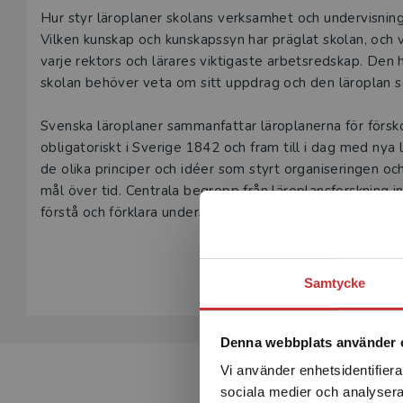
Beskrivning
Hur styr läroplaner skolans verksamhet och undervisning
Vilken kunskap och kunskapssyn har präglat skolan, och 
varje rektors och lärares viktigaste arbetsredskap. Den
skolan behöver veta om sitt uppdrag och den läroplan
Svenska läroplaner sammanfattar läroplanerna för försko
obligatoriskt i Sverige 1842 och fram till i dag med nya 
de olika principer och idéer som styrt organiseringen o
mål över tid. Centrala begrepp från läroplansforskning
förstå och förklara underströmmarna i skolans utvecklin
kursplaner är uppbyggda och hur de kan omsättas i pr
Visa hela be
professionella en kunskapsgrund att stå på för att utve
Samtycke
Svenska läroplaner ger vägledning till studerande och
och lärare inom förskola, grundskola och gymnasium.
Denna webbplats använder 
Vi använder enhetsidentifierar
sociala medier och analysera 