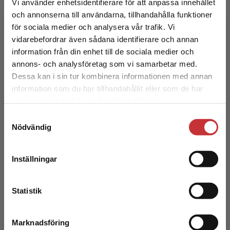
Vi använder enhetsidentifierare för att anpassa innehållet
Håkan Behmer
och annonserna till användarna, tillhandahålla funktioner
för sociala medier och analysera vår trafik. Vi
Begränsad fraktregion
Håkan Behmer är knuten till Institutionen för
vidarebefordrar även sådana identifierare och annan
handelsrätt på Ekonomihögskolan vid Lunds
information från din enhet till de sociala medier och
universitet. Han har mångårig erfarenhet som
annons- och analysföretag som vi samarbetar med.
lärare och ska...
Dessa kan i sin tur kombinera informationen med annan
information som du har tillhandahållit eller som de har
Det verkar som att du besöker
samlat in när du har använt deras tjänster.
studentlitteratur.se via en enhet utanför Sverige.
Samtyckesval
Vi erbjuder inte leveranser utanför Sverige. För
Nödvändig
att kunna slutföra ett köp måste
leveransadressen vara i Sverige.
Läs mer
Inställningar
Olof Jakobsson
Kontakta kundservice
Statistik
Olof Jakobsson är knuten till Institutionen för
handelsrätt på Ekonomihögskolan vid Lunds
universitet. Han har mångårig erfarenhet som
Marknadsföring
Stäng