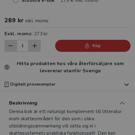
Studora e-bok
179 kr inkl. moms
289 kr
inkl. moms
Exkl. moms:
273 kr
Köp
Hitta produkten hos våra återförsäljare som
levererar utanför Sverige
Digitalt provexemplar
Du som undervisar kan beställa ett kostnadsfritt
Beskrivning
digitalt provexemplar av den här produkten
.
Beskrivning
Denna bok är ett naturligt komplement till litteratur
Våra digitala provexemplar tillhandahålls via Studora.se
inom skatte­området för den som i olika
och ger dig tillgång till boken under 180 dagar. Observera
utbildningssammanhang vill sätta sig in i
att erbjudandet endast gäller relevanta produkter för din
skattesystemets praktiska funktionssätt. Den kan