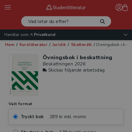
Handlar som:
Privatkund
Hem
/
Kurslitteratur
/
Juridik
/
Skatterätt
/
Övningsbok i besk
Övningsbok i beskattning
Beskattningen 2026
Skickas följande arbetsdag
Valt format
Tryckt bok
289 kr inkl. moms