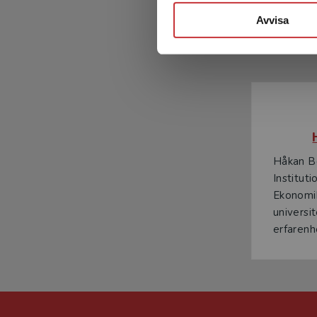
Avvisa
Håkan Be
Institut
Ekonomi
universi
erfarenh