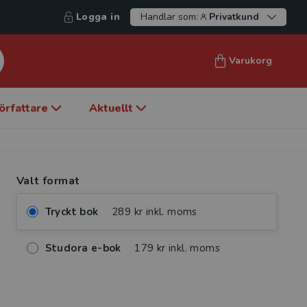
Logga in
Handlar som:
Privatkund
Varukorg
örfattare
Aktuellt
Valt format
Tryckt bok
289 kr inkl. moms
Studora e-bok
179 kr inkl. moms