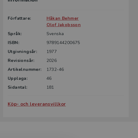
Information
g till boken
ter för din
Författare:
Håkan Behmer
id kontakta
Olof Jakobsson
rodukten.
Språk:
Svenska
ISBN:
9789144200675
m det gäller
tsgivare.
Utgivningsår:
1977
Revisionsår:
2026
Artikelnummer:
1732-46
Upplaga:
46
Sidantal:
181
Köp- och leveransvillkor