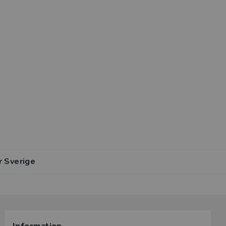
r Sverige
lar av den