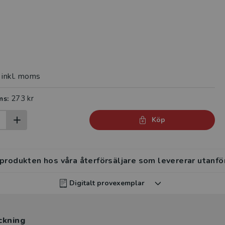
inkl. moms
273 kr
ms:
Köp
 produkten hos våra återförsäljare som levererar utanfö
Digitalt provexemplar
rvisar kan beställa ett kostnadsfritt digitalt provexemp
ckning
ten
.