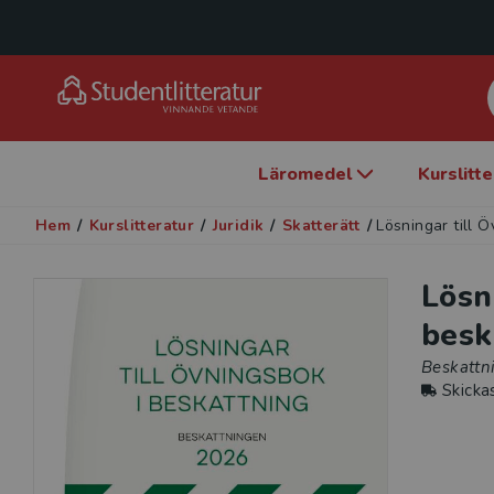
Läromedel
Kurslitt
Hem
/
Kurslitteratur
/
Juridik
/
Skatterätt
/
Lösningar till 
Lösn
besk
Beskattn
Skicka