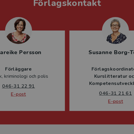
Förlagskontakt
areike Persson
Susanne Borg-T
Förläggare
Förlagskoordinat
ik, kriminologi och polis
Kurslitteratur o
Kompetensutveckl
046-31 22 91
046-31 21 61
E-post
E-post