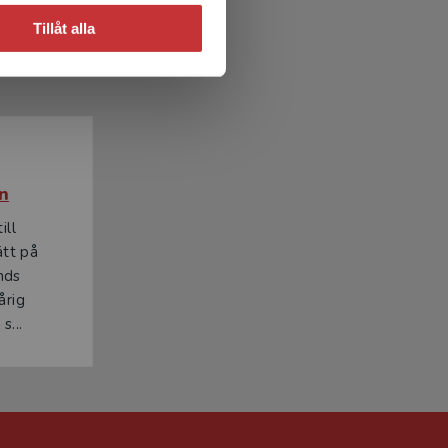
Tillåt alla
n
ill
ätt på
nds
årig
s...