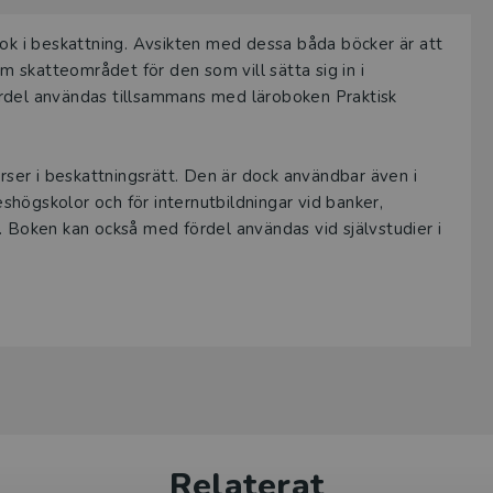
a provexemplar tillhandahålls via Studora.se och ger dig tillgån
bok i beskattning. Avsikten med dessa båda böcker är att
gar. Observera att erbjudandet endast gäller relevanta produk
om skatteområdet för den som vill sätta sig in i
 (nivå och ämne) och dig som är verksam i Sverige. Du kan allt
ördel användas tillsammans med läroboken Praktisk
ice
om du önskar ytterligare information eller har frågor om p
ukten kan beställas av lärare på universitet eller högskola. O
urser i beskattningsrätt. Den är dock användbar även i
ar av en kursbok på befintlig kurslista hänvisar vi till din arbe
högskolor och för internutbildningar vid banker,
. Boken kan också med fördel användas vid självstudier i
ogga in
Relaterat