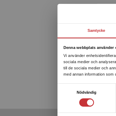
Samtycke
Denna webbplats använder 
Vi använder enhetsidentifierar
Praktis
sociala medier och analysera 
till de sociala medier och a
med annan information som du 
Behmer, 
547 kr
in
Samtyckesval
Exkl. mom
Nödvändig