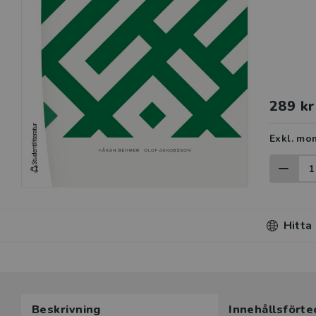
289 kr
Exkl. mo
Hitta
Du som unde
Beskrivning
Innehållsförte
här produk