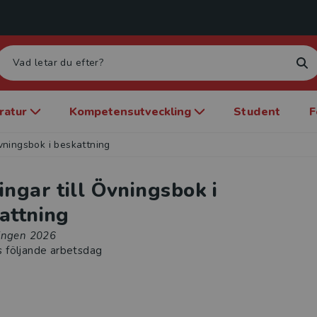
eratur
Kompetensutveckling
Student
F
Övningsbok i beskattning
ingar till Övningsbok i
attning
ingen 2026
s följande arbetsdag