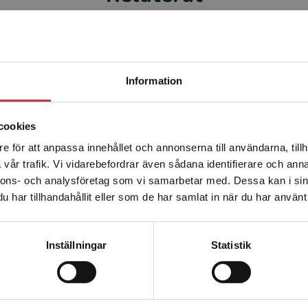
Begränsad fraktregion
Information
cookies
e för att anpassa innehållet och annonserna till användarna, tillh
Det verkar som att du besöker studentlitteratur.se via en
k beskattningsrätt
Övningsbok i beskatt
vår trafik. Vi vidarebefordrar även sådana identifierare och anna
enhet utanför Sverige. Vi erbjuder inte leveranser utanför
nnons- och analysföretag som vi samarbetar med. Dessa kan i sin
Sverige. För att kunna slutföra ett köp måste
har tillhandahållit eller som de har samlat in när du har använt 
leveransadressen vara i Sverige.
Läs mer
H - Jakobsson, O
Behmer, H - Jakobsson, O
kl. moms
289 kr
inkl. moms
Kontakta kundservice
s: 516 kr
Exkl. moms: 273 kr
Inställningar
Statistik
Stäng