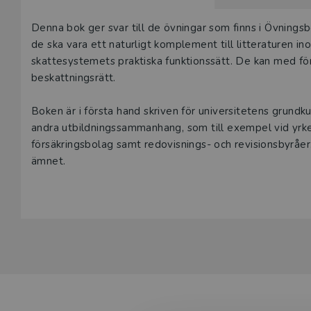
Våra digital
Beskrivning
Denna bok ger svar till de övningar som finns i Övnings
under 180 da
de ska vara ett naturligt komplement till litteraturen in
undervisning
skattesystemets praktiska funktionssätt. De kan med f
vår
kundserv
beskattningsrätt.
Den här prod
Boken är i första hand skriven för universitetens grundk
tjänsteexempl
andra utbildningssammanhang, som till exempel vid yrkes
försäkringsbolag samt redovisnings- och revisionsbyråer
L
ämnet.