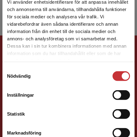
tidigare varit professor i barnrätt vid Linköpings
Vi använder enhetsidentifierare för att anpassa innehållet
univer...
och annonserna till användarna, tillhandahålla funktioner
för sociala medier och analysera vår trafik. Vi
Begränsad fraktregion
vidarebefordrar även sådana identifierare och annan
information från din enhet till de sociala medier och
annons- och analysföretag som vi samarbetar med.
Förlagskontakt
Dessa kan i sin tur kombinera informationen med annan
information som du har tillhandahållit eller som de har
Det verkar som att du besöker
samlat in när du har använt deras tjänster.
studentlitteratur.se via en enhet utanför Sverige.
Samtyckesval
Vi erbjuder inte leveranser utanför Sverige. För
Nödvändig
att kunna slutföra ett köp måste
leveransadressen vara i Sverige.
Läs mer
Mareike Persson
Inställningar
Kontakta kundservice
Förläggare
Statistik
Juridik, kriminologi och polis
046-31 22 91
Marknadsföring
Stäng