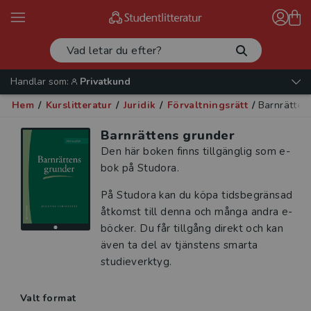
Handlar som:
Privatkund
Hem
/
Kurslitteratur
/
Juridik
/
Förvaltningsrätt
/
Barnrätten
Barnrättens grunder
Den här boken finns tillgänglig som e-
bok på Studora.
På Studora kan du köpa tidsbegränsad
åtkomst till denna och många andra e-
böcker. Du får tillgång direkt och kan
även ta del av tjänstens smarta
studieverktyg.
Valt format