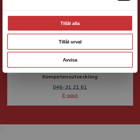
E-post
Tillåt alla
Tillåt urval
Susanne Borg-Törn
Avvisa
Förlagskoordinator
Kurslitteratur och
Kompetensutveckling
046-31 21 61
E-post
;