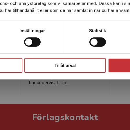
nnons- och analysföretag som vi samarbetar med. Dessa kan i sin
Sverige. För att kunna slutföra ett köp måste
har tillhandahållit eller som de har samlat in när du har använt 
leveransadressen vara i Sverige.
Läs mer
Kontakta kundservice
Inställningar
Statistik
Jakob Heidbrink
Jakob Heidbrink är docent och
Stäng
lektor i civilrätt vid Göteborgs
Tillåt urval
universitet. Han är specialiserad
på allmän förmögenhetsrätt och
har undervisat i fo...
Förlagskontakt