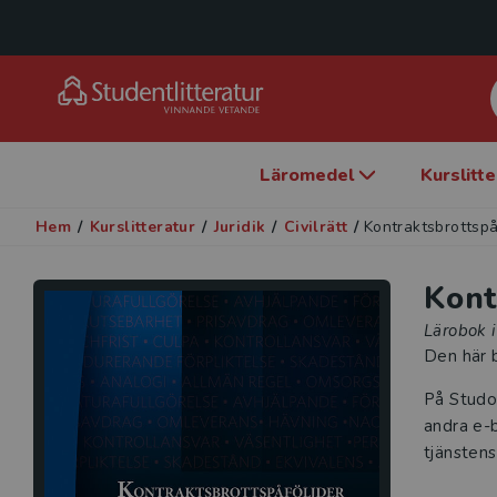
Läromedel
Kurslitt
Hem
/
Kurslitteratur
/
Juridik
/
Civilrätt
/
Kontraktsbrottspå
Kont
Lärobok 
Den här b
På Studo
andra e-b
tjänstens