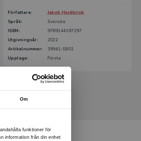
Författare:
Jakob Heidbrink
Språk:
Svenska
ISBN:
9789144187297
Utgivningsår:
2022
Artikelnummer:
39941-SB01
Upplaga:
Första
Om
andahålla funktioner för
n information från din enhet