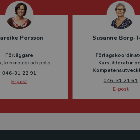
areike Persson
Susanne Borg-T
Förläggare
Förlagskoordinat
ik, kriminologi och polis
Kurslitteratur o
Kompetensutveckl
046-31 22 91
046-31 21 61
E-post
E-post