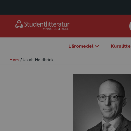
Läromedel
Kurslitt
Hem
/
Jakob Heidbrink