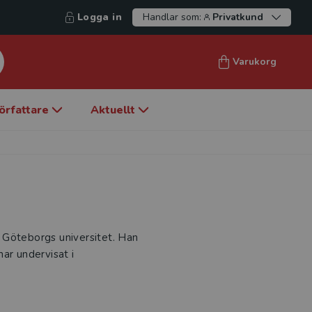
Logga in
Handlar som:
Privatkund
Varukorg
örfattare
Aktuellt
id Göteborgs universitet. Han
ar undervisat i