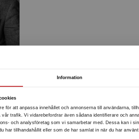
Begränsad fraktregion
Information
Produkter
cookies
e för att anpassa innehållet och annonserna till användarna, tillh
Det verkar som att du besöker studentlitteratur.se via en
vår trafik. Vi vidarebefordrar även sådana identifierare och anna
enhet utanför Sverige. Vi erbjuder inte leveranser utanför
nnons- och analysföretag som vi samarbetar med. Dessa kan i sin
Sverige. För att kunna slutföra ett köp måste
har tillhandahållit eller som de har samlat in när du har använt 
leveransadressen vara i Sverige.
Läs mer