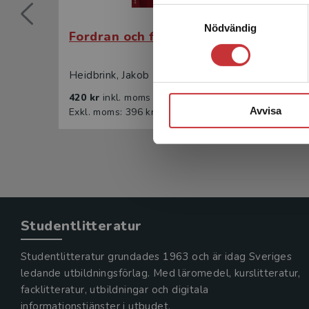
Samtyckesval
Nödvändig
Fordran och fordringsrätt
Ford
Heidbrink, Jakob
Heidbr
420 kr
inkl. moms
263 k
Avvisa
Exkl. moms: 396 kr
Exkl. 
Studentlitteratur
Studentlitteratur grundades 1963 och är idag Sveriges
ledande utbildningsförlag. Med läromedel, kurslitteratur,
facklitteratur, utbildningar och digitala
informationstjänster i utbudet,