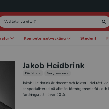
eratur
Kompetensutveckling
Student
F
Jakob Heidbrink
Författare
Sakgranskare
Jakob Heidbrink är docent och lektor i civilrätt v
är specialiserad på allmän förmögenhetsrätt och h
fordringsrätt i över 20 år.