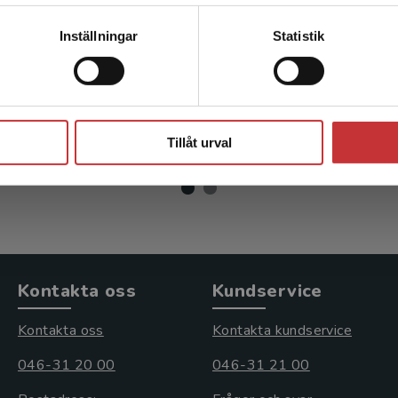
Kontakta kundservice
Inställningar
Statistik
ran och fordringsrätt
Personrätt
ink, Jakob
Heidbrink, Jakob
Stäng
r
inkl. moms
372 kr
inkl. moms
Tillåt urval
moms: 248 kr
Exkl. moms: 351 kr
Kontakta oss
Kundservice
Kontakta oss
Kontakta kundservice
046-31 20 00
046-31 21 00