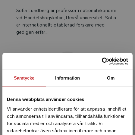
Sofia Lundberg är professor i nationalekonomi
vid Handelshögskolan, Umeå universitet. Sofia
är internationellt etablerad forskare med
gedigen erfar...
Samtycke
Information
Om
Tom Madell
Denna webbplats använder cookies
Tom Madell är professor i rättsvetenskap vid
Vi använder enhetsidentifierare för att anpassa innehållet
Juridiska institutionen, Umeå universitet. Tom är
och annonserna till användarna, tillhandahålla funktioner
internationellt etablerad forskare med gedigen
för sociala medier och analysera vår trafik. Vi
erfar...
Begränsad fraktregion
vidarebefordrar även sådana identifierare och annan