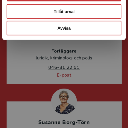
Tillåt urval
Avvisa
Mareike Persson
Förläggare
Juridik, kriminologi och polis
046-31 22 91
E-post
Susanne Borg-Törn