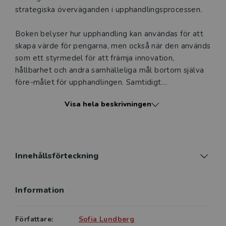
att erbjudandet endast gäller relevanta produkter för din
strategiska överväganden i upphandlingsprocessen.
undervisning (nivå och ämne) och dig som är verksam i
Sverige. Du kan alltid kontakta vår
kundservice
om du
Boken belyser hur upphandling kan användas för att
önskar ytterligare information eller har frågor om
skapa värde för pengarna, men också när den används
produkten.
som ett styrmedel för att främja innovation,
hållbarhet och andra samhälleliga mål bortom själva
Den här produkten kan beställas av lärare på universitet
före-målet för upphandlingen. Samtidigt
eller högskola. Om det gäller tjänsteexemplar av en
problematiseras frågor om osäkerhet om kostnader
kursbok på befintlig kurslista hänvisar vi till din
Visa hela beskrivningen
och kvalitet, informationsasymmetrier,
arbetsgivare.
marknadsstruktur, risk för ineffektivitet och korruption.
Offentlig upphandling: Strategiska val och juridiska
Logga in
ramverk vänder sig till studenter inom juridik,
Innehållsförteckning
national- och företagsekonomi, statsvetenskap och
offentlig förvaltning samt till praktiker och
Information
beslutsfattare på upphandlar- eller leverantörssidan.
Författare:
Sofia Lundberg