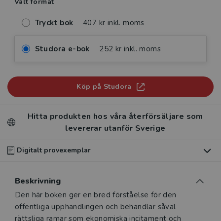
Valt format
Tryckt bok
407 kr inkl. moms
Studora e-bok
252 kr inkl. moms
Köp på Studora
Hitta produkten hos våra återförsäljare som
levererar utanför Sverige
Digitalt provexemplar
Du som undervisar kan beställa ett kostnadsfritt
Beskrivning
digitalt provexemplar av den här produkten
.
Beskrivning
Den här boken ger en bred förståelse för den
Våra digitala provexemplar tillhandahålls via Studora.se
offentliga upphandlingen och behandlar såväl
och ger dig tillgång till boken under 180 dagar. Observera
rättsliga ramar som ekonomiska incitament och