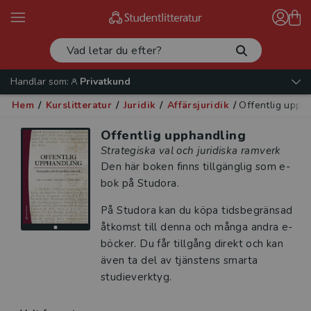
Handlar som:
Privatkund
Hem
/
Kurslitteratur
/
Juridik
/
Affärsjuridik
/
Offentlig upph
Offentlig upphandling
Strategiska val och juridiska ramverk
Den här boken finns tillgänglig som e-
bok på Studora.
På Studora kan du köpa tidsbegränsad
åtkomst till denna och många andra e-
böcker. Du får tillgång direkt och kan
även ta del av tjänstens smarta
studieverktyg.