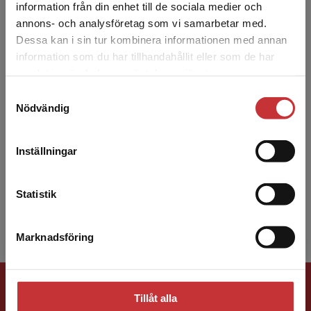
information från din enhet till de sociala medier och
annons- och analysföretag som vi samarbetar med.
Dessa kan i sin tur kombinera informationen med annan
information som du har tillhandahållit eller som de har
Det verkar som att du besöker
samlat in när du har använt deras tjänster.
studentlitteratur.se via en enhet utanför Sverige.
Samtyckesval
Vi erbjuder inte leveranser utanför Sverige. För
Tobias Indén
Nödvändig
att kunna slutföra ett köp måste
leveransadressen vara i Sverige.
Läs mer
Tobias Indén är docent och lektor vid
Inställningar
Institutionen för rättsvetenskap,
Kontakta kundservice
Linnéuniversitetet. Tobias är internationellt
etablerad forskare med gedige...
Statistik
Marknadsföring
Stäng
Förlagskontakt
Tillåt alla