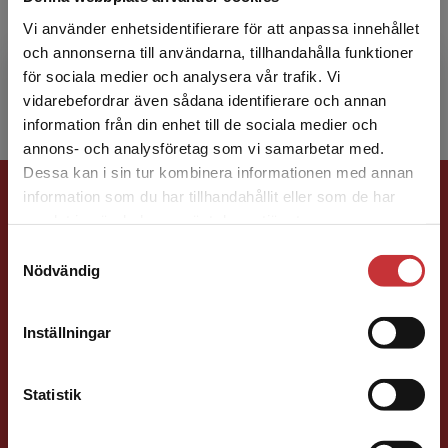
förvaltning vid Göteborgs universitet samt
Vi använder enhetsidentifierare för att anpassa innehållet
gästforskare vid institutionen för kriminologi
och annonserna till användarna, tillhandahålla funktioner
och polisiär vet...
för sociala medier och analysera vår trafik. Vi
Begränsad fraktregion
vidarebefordrar även sådana identifierare och annan
information från din enhet till de sociala medier och
annons- och analysföretag som vi samarbetar med.
Dessa kan i sin tur kombinera informationen med annan
Förlagskontakt
information som du har tillhandahållit eller som de har
Det verkar som att du besöker
samlat in när du har använt deras tjänster.
studentlitteratur.se via en enhet utanför Sverige.
Samtyckesval
Vi erbjuder inte leveranser utanför Sverige. För
Nödvändig
att kunna slutföra ett köp måste
leveransadressen vara i Sverige.
Läs mer
Inställningar
Caroline Boussard
Kontakta kundservice
Statistik
Förläggare
Samhällsvetenskap och humaniora, Språk