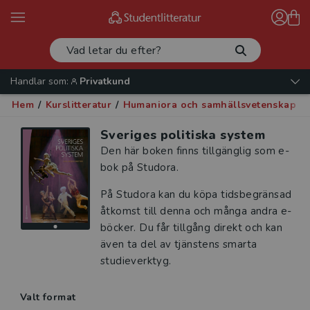
Handlar som:
Privatkund
Hem
/
Kurslitteratur
/
Humaniora och samhällsvetenskap
/
Sveriges politiska system
Den här boken finns tillgänglig som e-
bok på Studora.
På Studora kan du köpa tidsbegränsad
åtkomst till denna och många andra e-
böcker. Du får tillgång direkt och kan
även ta del av tjänstens smarta
studieverktyg.
Valt format