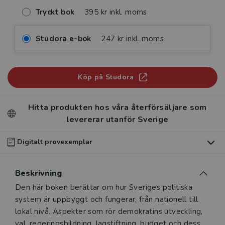
Tryckt bok
395 kr inkl. moms
Studora e-bok
247 kr inkl. moms
Köp på Studora
Hitta produkten hos våra återförsäljare som
levererar utanför Sverige
Digitalt provexemplar
Du som undervisar kan beställa ett kostnadsfritt
Beskrivning
digitalt provexemplar av den här produkten
.
Beskrivning
Den här boken berättar om hur Sveriges politiska
Våra digitala provexemplar tillhandahålls via Studora.se
system är uppbyggt och fungerar, från nationell till
och ger dig tillgång till boken under 180 dagar. Observera
lokal nivå. Aspekter som rör demokratins utveckling,
att erbjudandet endast gäller relevanta produkter för din
val, regeringsbildning, lagstiftning, budget och dess