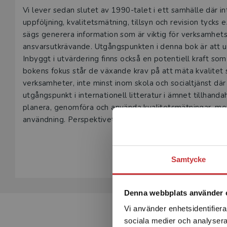
Beskrivning
Vi lever sedan slutet av 1990-talet i ett samhälle där i
uppföljning, kvalitetsmätning, tillsyn och revision tycks
sägs generera information som är viktig för verksamhetsut
ansvarsutkrävande. Utgångspunkten i denna bok är att utv
Inbyggt i utvärdering finns också en potentiell kraft som
bokens fokus står de växande krav på att mäta kvalitet
verksamheter, inte minst inom skola och socialtjänst d
utgångspunkt i internationell litteratur i ämnet tillhanda
planera, genomföra och använda kvalitetsmätningar, me
användning. Perspektivet är med avsikt kritiskt och ifrå
Visa hela be
Boken är angelägen för studenter inom bl.a. offentlig fö
yrkesverksamma inom den offentliga sektorn som behöver
Samtycke
Denna webbplats använder 
Vi använder enhetsidentifierar
sociala medier och analysera 