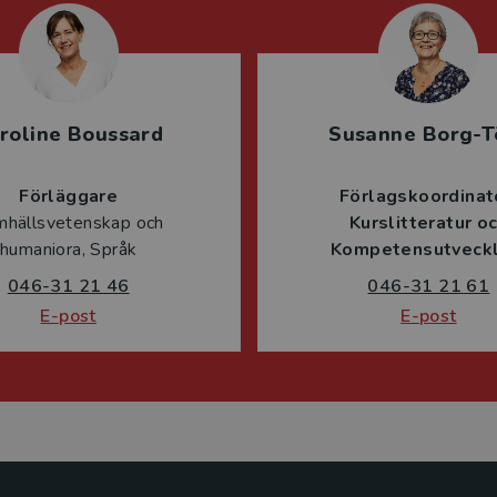
roline Boussard
Susanne Borg-T
Förläggare
Förlagskoordinat
mhällsvetenskap och
Kurslitteratur o
humaniora, Språk
Kompetensutveckl
046-31 21 46
046-31 21 61
E-post
E-post