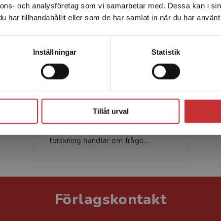
nnons- och analysföretag som vi samarbetar med. Dessa kan i sin
Sverige. För att kunna slutföra ett köp måste
har tillhandahållit eller som de har samlat in när du har använt 
leveransadressen vara i Sverige.
Läs mer
Kontakta kundservice
Inställningar
Statistik
Lena Lindgren
Lena Lindgren är fil.dr i
Stäng
statsvetenskap och professor
Tillåt urval
emerita i offentlig förvaltning vid
Göteborgs universitet. Hennes
forskning handlar om frågo...
Förlagskontakt