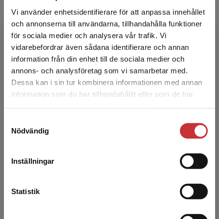
Vi använder enhetsidentifierare för att anpassa innehållet
och annonserna till användarna, tillhandahålla funktioner
för sociala medier och analysera vår trafik. Vi
Begränsad fraktregion
vidarebefordrar även sådana identifierare och annan
information från din enhet till de sociala medier och
annons- och analysföretag som vi samarbetar med.
Lauri Karvonen
Dessa kan i sin tur kombinera informationen med annan
information som du har tillhandahållit eller som de har
Det verkar som att du besöker
Lauri Karvonen är professor emeritus i
samlat in när du har använt deras tjänster.
studentlitteratur.se via en enhet utanför Sverige.
statskunskap vid Åbo Akademi.
Samtyckesval
Vi erbjuder inte leveranser utanför Sverige. För
Nödvändig
att kunna slutföra ett köp måste
leveransadressen vara i Sverige.
Läs mer
Inställningar
Kontakta kundservice
Statistik
Åsa von Schoultz