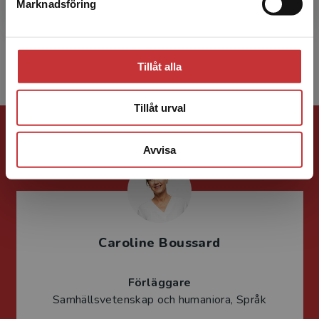
Marknadsföring
Stäng
Åsa von Schoultz är professor i allmän
statslära vid Helsingfors universitet.
Tillåt alla
Tillåt urval
Förlagskontakt
Avvisa
Caroline Boussard
Förläggare
Samhällsvetenskap och humaniora, Språk