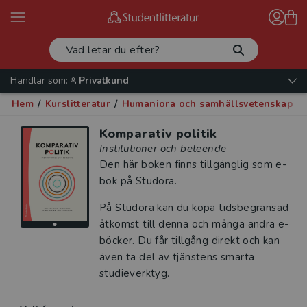
Handlar som:
Privatkund
Hem
/
Kurslitteratur
/
Humaniora och samhällsvetenskap
/
Komparativ politik
Institutioner och beteende
Den här boken finns tillgänglig som e-
bok på Studora.
På Studora kan du köpa tidsbegränsad
åtkomst till denna och många andra e-
böcker. Du får tillgång direkt och kan
även ta del av tjänstens smarta
studieverktyg.