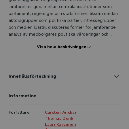
jämförelser görs mellan centrala institutioner som
parlament, regeringar och statsformer, liksom mellan
aktörsgrupper som politiska partier, intressegrupper
och medier. Därtill diskuteras former för jämförande
analys av medborgares politiska värderingar och
beteende.
Visa hela beskrivningen
Syftet med boken är att ge läsaren en förståelse för
hur politiska system är uppbyggda och fungerar samt
hur dessa system varierar världen över. I denna tredje
upplaga har de globala översikterna uppdaterats,
Innehållsförteckning
samt nya forskningsresultat och aktuella
utvecklingstrender beaktats.
Information
Komparativ politik riktar sig till studenter i
statsvetenskap.
Författare:
Carsten Anckar
Thomas Denk
Lauri Karvonen