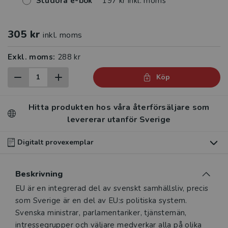
Studora e-bok
197 kr inkl. moms
305 kr
inkl. moms
Exkl. moms:
288 kr
Köp
Hitta produkten hos våra återförsäljare som
levererar utanför Sverige
Digitalt provexemplar
Du som undervisar kan beställa ett kostnadsfritt
Beskrivning
digitalt provexemplar av den här produkten
.
Beskrivning
EU är en integrerad del av svenskt samhällsliv, precis
Våra digitala provexemplar tillhandahålls via Studora.se
som Sverige är en del av EU:s politiska system.
och ger dig tillgång till boken under 180 dagar. Observera
Svenska ministrar, parlamentariker, tjänstemän,
att erbjudandet endast gäller relevanta produkter för din
intressegrupper och väljare medverkar alla på olika