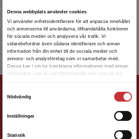
Jonas Tallberg
Denna webbplats använder cookies
Vi använder enhetsidentifierare för att anpassa innehållet
Jonas Tallberg är professor i statsvetenskap
och annonserna till användarna, tillhandahålla funktioner
vid Stockholms universitet. Han har även
för sociala medier och analysera vår trafik. Vi
arbetat med EU-frågor vid
Begränsad fraktregion
vidarebefordrar även sådana identifierare och annan
Utrikesdepartementet och Europeiska...
information från din enhet till de sociala medier och
annons- och analysföretag som vi samarbetar med.
Dessa kan i sin tur kombinera informationen med annan
information som du har tillhandahållit eller som de har
Det verkar som att du besöker
samlat in när du har använt deras tjänster.
Förlagskontakt
studentlitteratur.se via en enhet utanför Sverige.
Samtyckesval
Vi erbjuder inte leveranser utanför Sverige. För
Nödvändig
att kunna slutföra ett köp måste
leveransadressen vara i Sverige.
Läs mer
Inställningar
Kontakta kundservice
Caroline Boussard
Statistik