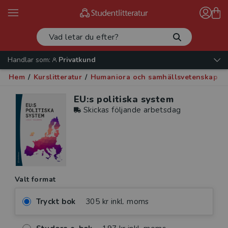
Handlar som:
Privatkund
Hem
/
Kurslitteratur
/
Humaniora och samhällsvetenskap
/
EU:s politiska system
Skickas följande arbetsdag
Valt format
Tryckt bok
305 kr inkl. moms