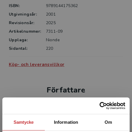
2024.
ISBN:
9789144175362
Utgivningsår:
2001
Revisionsår:
2025
Artikelnummer:
7311-09
Upplaga:
Nionde
Sidantal:
220
Köp- och leveransvillkor
Författare
Samtycke
Information
Om