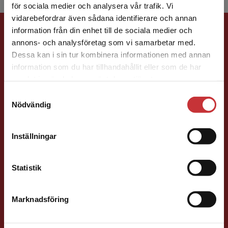
för sociala medier och analysera vår trafik. Vi
Begränsad fraktregion
vidarebefordrar även sådana identifierare och annan
Förlagskontakt
information från din enhet till de sociala medier och
annons- och analysföretag som vi samarbetar med.
Dessa kan i sin tur kombinera informationen med annan
information som du har tillhandahållit eller som de har
Det verkar som att du besöker
samlat in när du har använt deras tjänster.
studentlitteratur.se via en enhet utanför Sverige.
Samtyckesval
Vi erbjuder inte leveranser utanför Sverige. För
Nödvändig
att kunna slutföra ett köp måste
Caroline Boussard
leveransadressen vara i Sverige.
Läs mer
Inställningar
Förläggare
Kontakta kundservice
Samhällsvetenskap och humaniora, Språk
046-31 21 46
Statistik
E-post
Marknadsföring
Stäng