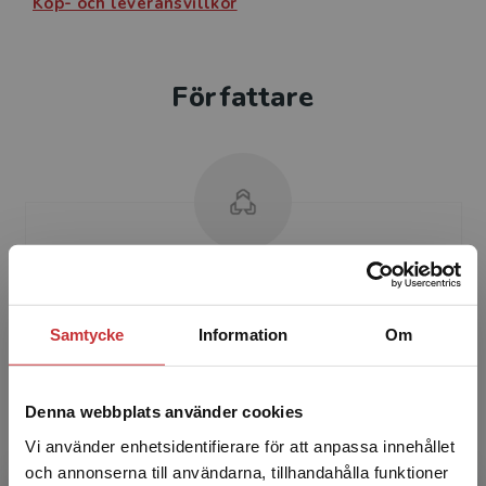
Köp- och leveransvillkor
Författare
Lennart Lundquist
Samtycke
Information
Om
Lennart Lundquist var professor i
statsvetenskap vid Lunds universitet. Hans
forskning har främst varit inriktat på förvaltning
Denna webbplats använder cookies
och demokrati. Unde...
Vi använder enhetsidentifierare för att anpassa innehållet
och annonserna till användarna, tillhandahålla funktioner