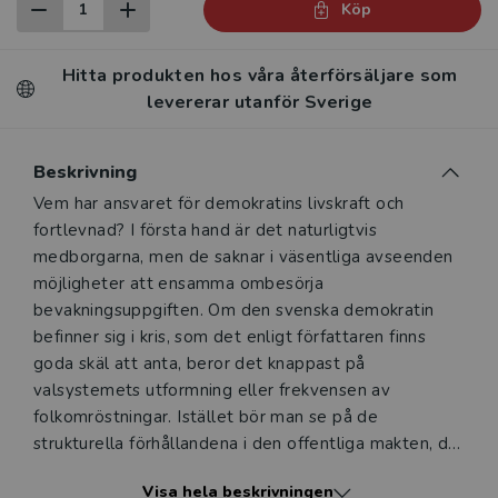
Köp
Hitta produkten hos våra återförsäljare som
levererar utanför Sverige
Beskrivning
Beskrivning
Vem har ansvaret för demokratins livskraft och
fortlevnad? I första hand är det naturligtvis
medborgarna, men de saknar i väsentliga avseenden
möjligheter att ensamma ombesörja
bevakningsuppgiften. Om den svenska demokratin
befinner sig i kris, som det enligt författaren finns
goda skäl att anta, beror det knappast på
valsystemets utformning eller frekvensen av
folkomröstningar. Istället bör man se på de
strukturella förhållandena i den offentliga makten, där
förvaltningens position är central. De offentliga
Visa hela beskrivningen
ämbetsmännen är dels demokratins tjänare, dels