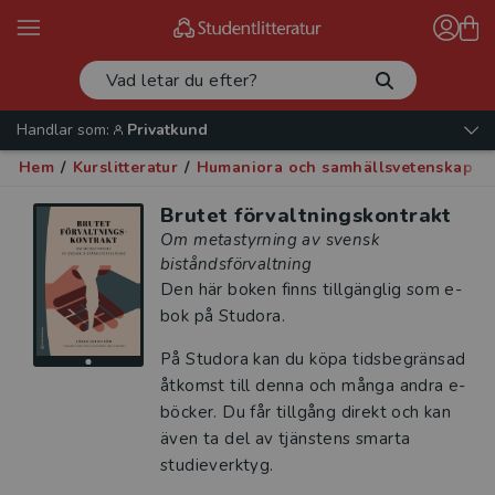
Handlar som:
Privatkund
Hem
/
Kurslitteratur
/
Humaniora och samhällsvetenskap
/
Brutet förvaltningskontrakt
Om metastyrning av svensk
biståndsförvaltning
Den här boken finns tillgänglig som e-
bok på Studora.
På Studora kan du köpa tidsbegränsad
åtkomst till denna och många andra e-
böcker. Du får tillgång direkt och kan
även ta del av tjänstens smarta
studieverktyg.