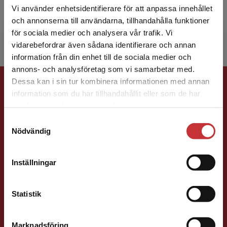
Vi använder enhetsidentifierare för att anpassa innehållet
institutionen vid Stockholms universitet och
och annonserna till användarna, tillhandahålla funktioner
knuten till Stockholm...
för sociala medier och analysera vår trafik. Vi
Begränsad fraktregion
vidarebefordrar även sådana identifierare och annan
information från din enhet till de sociala medier och
annons- och analysföretag som vi samarbetar med.
Förlagskontakt
Dessa kan i sin tur kombinera informationen med annan
information som du har tillhandahållit eller som de har
Det verkar som att du besöker
samlat in när du har använt deras tjänster.
studentlitteratur.se via en enhet utanför Sverige.
Samtyckesval
Vi erbjuder inte leveranser utanför Sverige. För
Nödvändig
att kunna slutföra ett köp måste
leveransadressen vara i Sverige.
Läs mer
Caroline Boussard
Inställningar
Kontakta kundservice
Förläggare
Statistik
Samhällsvetenskap och humaniora, Språk
046-31 21 46
Marknadsföring
Stäng