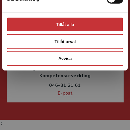
E-post
Tillåt alla
Tillåt urval
Susanne Borg-Törn
Avvisa
Förlagskoordinator
Kurslitteratur och
Kompetensutveckling
046-31 21 61
E-post
;