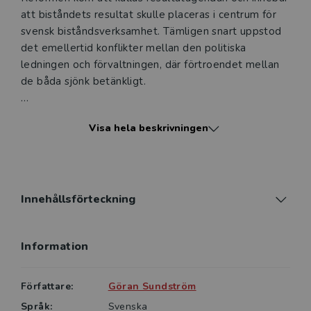
att biståndets resultat skulle placeras i centrum för
svensk bistånds­verksamhet. Tämligen snart uppstod
det emeller­tid konflikter mellan den politiska
ledningen och förvaltningen, där förtroendet mellan
de båda sjönk betänkligt.
I Sverige är det ovanligt att relationerna mellan en
Visa hela beskrivningen
politisk ledning och dess underordnade förvaltning
utvecklas på det sätt som det gjorde. Vad var det
egentligen den politiska ledningen gjorde som
föranledde de förändrade relationerna? Och vilka
blev kon­sekvenserna? Om dessa frågor handlar denna
Innehållsförteckning
bok.
Information
Brutet förvaltningskontrakt är avsedd att användas
inom universitet och högskolor, särskilt i kurser som
diskuterar hur politiker i moderna demokratier styr,
Författare:
Göran Sundström
och kan styra, förvaltningen.
Språk:
Svenska