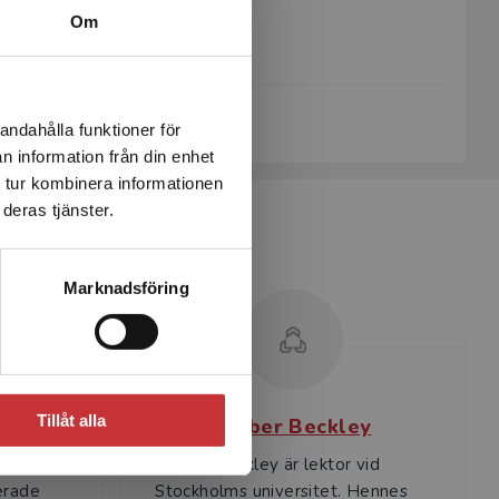
Om
Upplaga:
Första
Sidantal:
472
Köp- och leveransvillkor
andahålla funktioner för
n information från din enhet
 tur kombinera informationen
deras tjänster.
Marknadsföring
Tillåt alla
us
Amber Beckley
och
Amber Beckley är lektor vid
erade
Stockholms universitet. Hennes