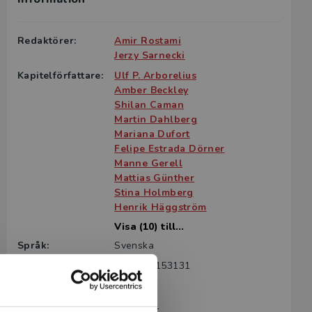
Redaktörer:
Amir Rostami
Jerzy Sarnecki
Kapitelförfattare:
Ulf P. Arborelius
Amber Beckley
Shilan Caman
Martin Dahlberg
Mariana Dufort
Felipe Estrada Dörner
Manne Gerell
Mattias Günther
Stina Holmberg
Henrik Häggström
Visa (10) till...
Språk:
Svenska
ISBN:
9789144153131
Utgivningsår:
2022
Artikelnummer:
44383-01