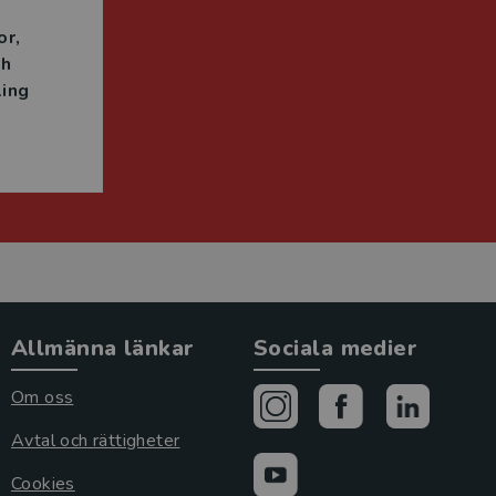
or
ch
ing
Allmänna länkar
Sociala medier
Om oss
Avtal och rättigheter
Cookies