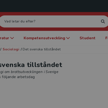
eratur
Kompetensutveckling
Student
F
/
Sociologi
/
Det svenska tillståndet
svenska tillståndet
gi om brottsutvecklingen i Sverige
s följande arbetsdag