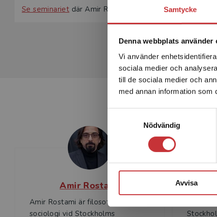
Se seminariet
där Amir Rostami & Jerzy Sarnecki ger en 
Samtycke
Denna webbplats använder 
Vi använder enhetsidentifierar
sociala medier och analysera 
till de sociala medier och a
med annan information som du 
Samtyckesval
Nödvändig
Avvisa
Amir Rostami
Amir Rostami är filosofie doktor i
Jerzy Sa
sociologi vid Stockholms
Stockhol