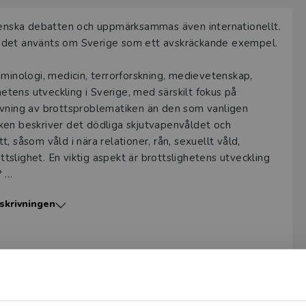
svenska debatten och uppmärksammas även internationellt.
åndet använts om Sverige som ett avskräckande exempel.
iminologi, medicin, terrorforskning, medievetenskap,
ghetens utveckling i Sverige, med särskilt fokus på
ivning av brottsproblematiken än den som vanligen
ken beskriver det dödliga skjutvapen­våldet och
 såsom våld i nära relationer, rån, sexuellt våld,
slighet. En viktig aspekt är brottslighetens utveckling
e?
skrivningen
. Den vänder sig till högskolestuderande inom
rnalister och, inte minst, den breda allmänheten.