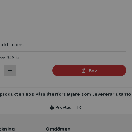
inkl. moms
349 kr
ms:
Köp
 produkten hos våra återförsäljare som levererar utanfö
Provläs
ckning
Omdömen