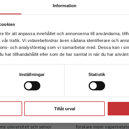
Begränsad fraktregion
översikt över hela boken.
Information
cookies
e för att anpassa innehållet och annonserna till användarna, tillh
Det verkar som att du besöker studentlitteratur.se via en
vår trafik. Vi vidarebefordrar även sådana identifierare och anna
enhet utanför Sverige. Vi erbjuder inte leveranser utanför
nnons- och analysföretag som vi samarbetar med. Dessa kan i sin
Sverige. För att kunna slutföra ett köp måste
har tillhandahållit eller som de har samlat in när du har använt 
leveransadressen vara i Sverige.
Läs mer
Författare
Kontakta kundservice
Inställningar
Statistik
Stäng
Tillåt urval
Jerzy Sarnecki
Ulf P. Arboreli
rnecki är professor em. vid
Ulf P. Arborelius, docent 
ms universitet och senior
forskare inom vapenrelat