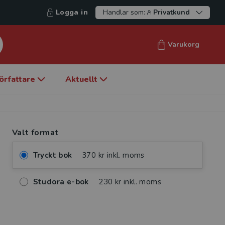
Logga in
Handlar som:
Privatkund
Varukorg
örfattare
Aktuellt
Valt format
Tryckt bok
370 kr inkl. moms
Studora e-bok
230 kr inkl. moms