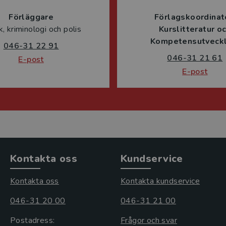
Förläggare
Förlagskoordinat
ik, kriminologi och polis
Kurslitteratur o
Kompetensutveckl
046-31 22 91
046-31 21 61
E-post
E-post
Kontakta oss
Kundservice
Kontakta oss
Kontakta kundservice
046-31 20 00
046-31 21 00
Postadress:
Frågor och svar