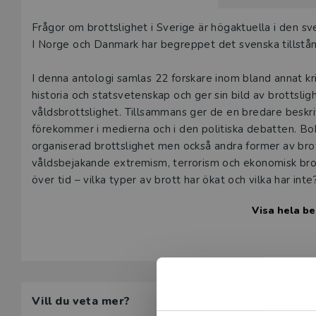
Beskrivning
Frågor om brottslighet i Sverige är högaktuella i den 
I Norge och Danmark har begreppet det svenska tillst
I denna antologi samlas 22 forskare inom bland annat kr
historia och stats­veten­skap och ger sin bild av brottsli
våldsbrottslighet. Tillsammans ger de en bredare beskr
förekommer i medierna och i den politiska debatten. Bo
organiserad brottslighet men också andra former av brott,
våldsbejakande extremism, terrorism och ekonomisk brott
över tid – vilka typer av brott har ökat och vilka har int
Visa hela be
Boken bygger på både existerande och helt ny forskning
samhällsvetenskapliga ämnen men även till politiker, jou
Vill du veta mer?