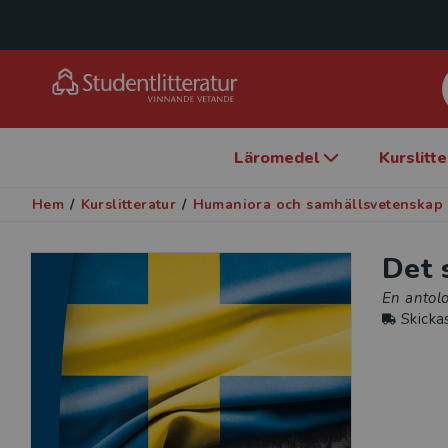
Läromedel
Kurslitt
Hem
/
Kurslitteratur
/
Humaniora och samhällsvetenskap
Det 
En antolo
Skicka