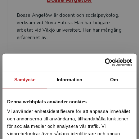
Bosse Angelöw är docent och socialpsykolog,
verksam vid Nova Futura. Han har tidigare
arbetat vid Växjö universitet. Han har mångårig
erfarenhet av...
Samtycke
Information
Om
Thom Jonsson
Denna webbplats använder cookies
Thom Jonsson var fram till sin död 2014
Vi använder enhetsidentifierare för att anpassa innehållet
verksam som lärare och forskare i
och annonserna till användarna, tillhandahålla funktioner
socialpsykologi vid Linnéuniversitetet.
för sociala medier och analysera vår trafik. Vi
Begränsad fraktregion
vidarebefordrar även sådana identifierare och annan