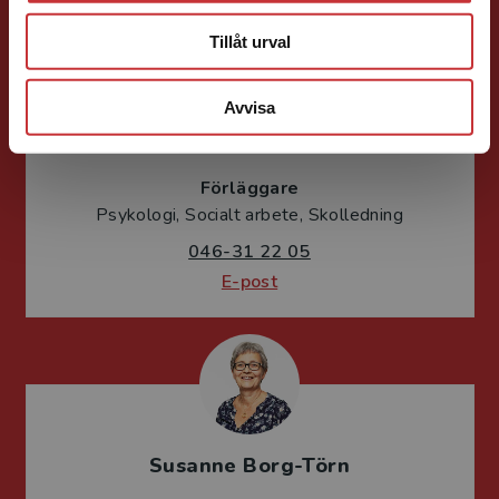
Tillåt urval
Avvisa
Susanna Magnusson
Förläggare
Psykologi, Socialt arbete, Skolledning
046-31 22 05
E-post
Susanne Borg-Törn