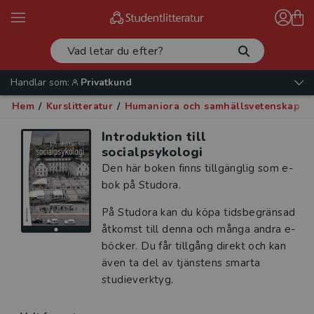
Handlar som:
Privatkund
Hem
/
Kurslitteratur
/
Humaniora och samhällsvetenskap
/
Introduktion till
socialpsykologi
Den här boken finns tillgänglig som e-
bok på Studora.
På Studora kan du köpa tidsbegränsad
åtkomst till denna och många andra e-
böcker. Du får tillgång direkt och kan
även ta del av tjänstens smarta
studieverktyg.