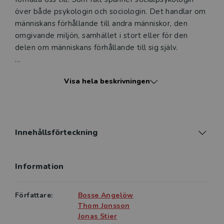
över både psykologin och sociologin. Det handlar om
människans förhållande till andra människor, den
omgivande miljön, samhället i stort eller för den
delen om människans förhållande till sig själv.
Med avstamp i både klassisk och samtida forskning
Visa hela beskrivningen
och teoribildning ger denna tredje omarbetade
upplaga av Introduktion till socialpsykologi en
lättfattlig och heltäckande översikt av det
socialpsykologiska fältet och tänkandet.
Innehållsförteckning
Boken kan med fördel användas på såväl kurser i
psykologi, socialpsykologi och sociologi som på
Information
utbildningar inom skol-, vård-, omsorgs- och
hälsoområdet.
Författare:
Bosse Angelöw
Thom Jonsson
Jonas Stier