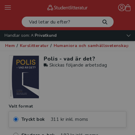
Handlar som:
Privatkund
Hem
/
Kurslitteratur
/
Humaniora och samhällsvetenskap
/
Polis - vad är det?
Skickas följande arbetsdag
Valt format
Tryckt bok
311 kr inkl. moms