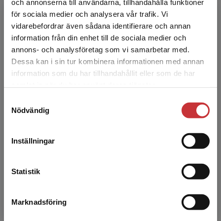
och annonserna till användarna, tillhandahålla funktioner
Caroline Mellgren är biträdande professor i
för sociala medier och analysera vår trafik. Vi
Begränsad fraktregion
kriminologi och prefekt för institutionen för
vidarebefordrar även sådana identifierare och annan
polisiärt arbete vid Malmö universitet. Hennes
information från din enhet till de sociala medier och
forskning ...
annons- och analysföretag som vi samarbetar med.
Dessa kan i sin tur kombinera informationen med annan
information som du har tillhandahållit eller som de har
Det verkar som att du besöker
samlat in när du har använt deras tjänster.
studentlitteratur.se via en enhet utanför Sverige.
Samtyckesval
Vi erbjuder inte leveranser utanför Sverige. För
Nödvändig
att kunna slutföra ett köp måste
leveransadressen vara i Sverige.
Läs mer
Inställningar
Jörgen Andersson
Kontakta kundservice
Jörgen Andersson har varit polis i drygt 30 år
Statistik
och har bland annat arbetat i yttre tjänst, som
utredare och förundersökningsledare samt
utbildare i...
Marknadsföring
Stäng