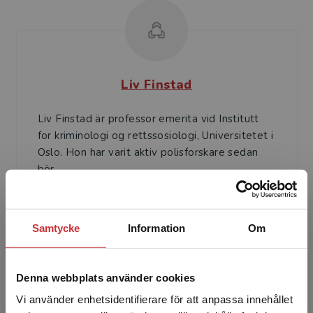
Liv Finstad
Liv Finstad är professor emerita vid Institutt
for kriminologi og rettssosiologi, Universitetet i
Oslo. Hon har varit aktiv polisforskare sedan
bör...
Samtycke
Information
Om
Denna webbplats använder cookies
Caroline Mellgren
Vi använder enhetsidentifierare för att anpassa innehållet