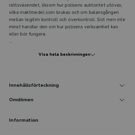
rättsväsendet, liksom hur polisens auktoritet utövas,
vilka maktmedel som brukas och om balansgången
mellan legitim kontroll och överkontroll. Sist men inte
minst handlar den om hur polisens verksamhet kan
eller bör fungera.
Polis – vad är det? är en översättning och
Visa hela beskrivningen
omarbetning av Liv Finstads bok Hva er politi som
gavs ut på norska 2018.
Boken vänder sig i första hand till studerande vid
polisutbildningen men fungerar även utmärkt som
Innehållsförteckning
litteratur i andra professionsutbildningar, exempelvis
inom kriminologi eller socialt arbete, som leder till
Omdömen
yrken som på olika sätt samverkar med polisen.
Myndigheter är också en given målgrupp liksom den
Information
som bara har ett intresse av att veta mer om polisen
i samhället.