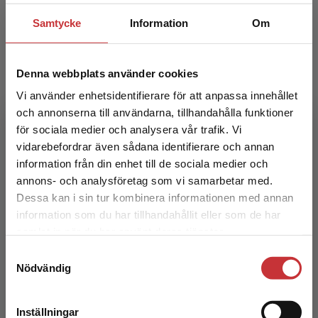
Samtycke
Information
Om
Denna webbplats använder cookies
Vi använder enhetsidentifierare för att anpassa innehållet
och annonserna till användarna, tillhandahålla funktioner
för sociala medier och analysera vår trafik. Vi
Polis - vad är det?
Begränsad fraktregion
vidarebefordrar även sådana identifierare och annan
information från din enhet till de sociala medier och
Finstad, Liv m.fl.
annons- och analysföretag som vi samarbetar med.
311 kr
inkl. moms
Dessa kan i sin tur kombinera informationen med annan
Exkl. moms: 293 kr
information som du har tillhandahållit eller som de har
Det verkar som att du besöker
samlat in när du har använt deras tjänster.
studentlitteratur.se via en enhet utanför Sverige.
Samtyckesval
Vi erbjuder inte leveranser utanför Sverige. För
Nödvändig
att kunna slutföra ett köp måste
leveransadressen vara i Sverige.
Läs mer
Inställningar