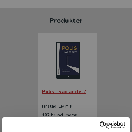
Produkter
Polis - vad är det?
Finstad, Liv m.fl.
192 kr
inkl. moms
Exkl. moms: 181 kr