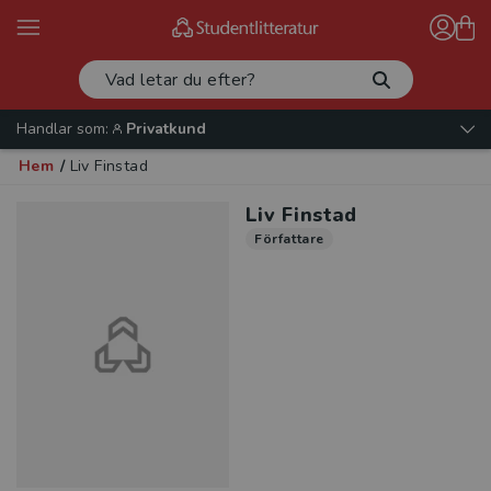
Handlar som:
Privatkund
Hem
/
Liv Finstad
Liv Finstad
Författare