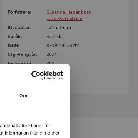
Författare:
Susanna Hedenborg
Lars Kvarnström
Illustratör:
Lotta Bruhn
Språk:
Svenska
ISBN:
9789144179254
Utgivningsår:
2004
Revisionsår:
2023
Artikelnummer:
31278-SB07
Upplaga:
Sjunde
Om
andahålla funktioner för
n information från din enhet