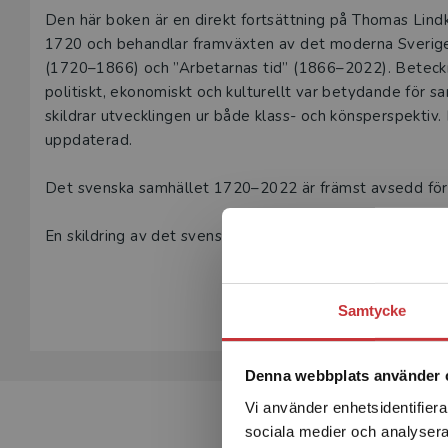
Beskrivning
Den här boken är en direkt fortsättning på Thomas Lind
1720 och behandlar framväxten av det moderna Sverige. D
(1720–1866) och ”Arbetarnas tid” (1866–2022). Beteckni
politiskt, ekonomiskt och kulturellt var betydande för 
skildrar utvecklingen ur både klass- och könsperspektiv
uppdaterad.
Det svenska samhället 1720–2022 är främst avsedd för s
En skildring av det svenska samhällets tidigare framvä
Lindkvist och Maria Sjöberg.
Visa hela be
Samtycke
Denna webbplats använder 
Vi använder enhetsidentifierar
sociala medier och analysera 