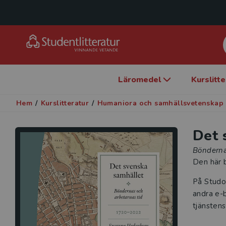
Läromedel
Kurslitt
Hem
/
Kurslitteratur
/
Humaniora och samhällsvetenskap
Det 
Bönderna
Den här b
På Studo
andra e-b
tjänstens