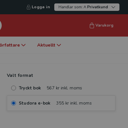
Logga in
Handlar som:
Privatkund
Varukorg
örfattare
Aktuellt
Valt format
Tryckt bok
567 kr inkl. moms
Studora e-bok
355 kr inkl. moms