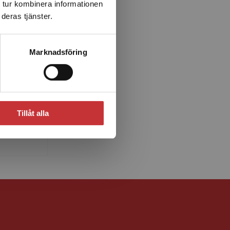
 tur kombinera informationen
deras tjänster.
Marknadsföring
öm
 i
versitet
Tillåt alla
 genus
tet.