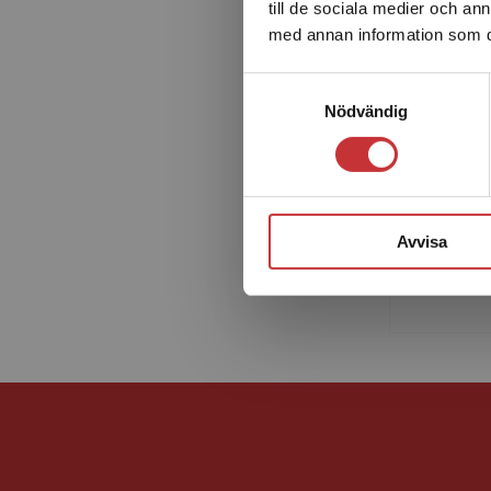
till de sociala medier och a
med annan information som du 
Samtyckesval
Nödvändig
Su
Susanna
ekonomis
Avvisa
idrottsv
universit