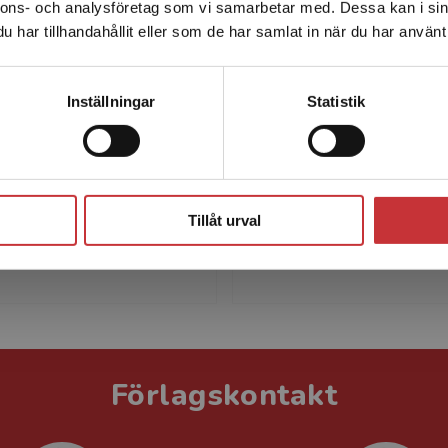
nnons- och analysföretag som vi samarbetar med. Dessa kan i sin
Sverige. För att kunna slutföra ett köp måste
har tillhandahållit eller som de har samlat in när du har använt 
leveransadressen vara i Sverige.
Läs mer
Kontakta kundservice
Inställningar
Statistik
sanna Hedenborg
Lars Kvarnstr
Stäng
 Hedenborg är docent i
Lars Kvarnström är docent
k historia och professor i
historia vid Linköpings uni
Tillåt urval
etenskap vid Malmö
med frågor om identitet,
et.
och kulturarv som speciali
Förlagskontakt