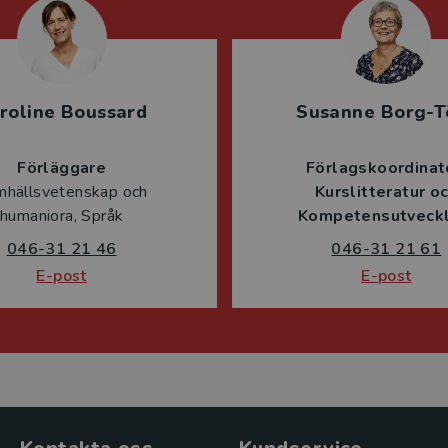
roline Boussard
Susanne Borg-T
Förläggare
Förlagskoordinat
mhällsvetenskap och
Kurslitteratur o
humaniora, Språk
Kompetensutveckl
046-31 21 46
046-31 21 61
E-post
E-post