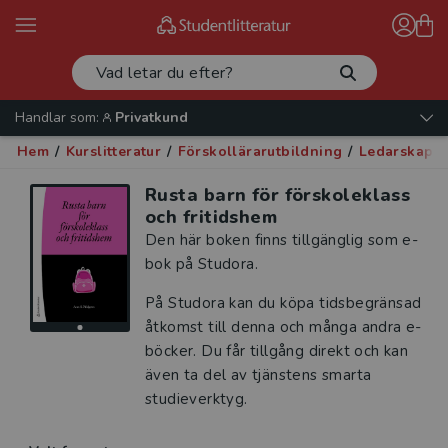
Handlar som:
Privatkund
Hem
/
Kurslitteratur
/
Förskollärarutbildning
/
Ledarskap o
Rusta barn för förskoleklass
och fritidshem
Den här boken finns tillgänglig som e-
bok på Studora.
På Studora kan du köpa tidsbegränsad
åtkomst till denna och många andra e-
böcker. Du får tillgång direkt och kan
även ta del av tjänstens smarta
studieverktyg.