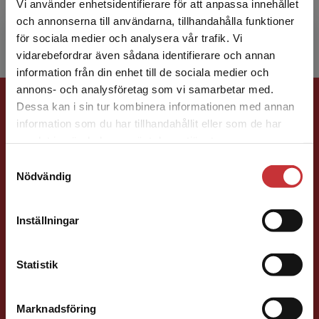
Vi använder enhetsidentifierare för att anpassa innehållet
och eleve...
och annonserna till användarna, tillhandahålla funktioner
för sociala medier och analysera vår trafik. Vi
Begränsad fraktregion
vidarebefordrar även sådana identifierare och annan
information från din enhet till de sociala medier och
annons- och analysföretag som vi samarbetar med.
Förlagskontakt
Dessa kan i sin tur kombinera informationen med annan
information som du har tillhandahållit eller som de har
Det verkar som att du besöker
samlat in när du har använt deras tjänster.
studentlitteratur.se via en enhet utanför Sverige.
Samtyckesval
Vi erbjuder inte leveranser utanför Sverige. För
Nödvändig
att kunna slutföra ett köp måste
leveransadressen vara i Sverige.
Läs mer
Sigrid Ekblad
Inställningar
Kontakta kundservice
Förläggare
Statistik
Lärarutbildning och pedagogik
046-31 22 38
Marknadsföring
Stäng
E-post