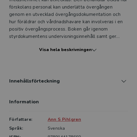
förskolans personal kan underlätta övergången
genom en utvecklad övergångsdokumentation och
hur föräldrar och vårdnadshavare kan involveras i en
positiv övergångsprocess. Boken går igenom
styrdokumentens undervisningsinnehåll samt ger
teori och forskning om övergångar och hur de kan
Visa hela beskrivningen
hanteras. Den är ett stöd för förskolans arbete med
lärande övergångar.
Genom bokens praktiska exempel och de konkreta
förslag till processarbeten som följer på varje kapitel
Innehållsförteckning
kan förskolepersonalen omsätta teori, forskning och
styrdokument i praktiken. Med hjälp av
Information
processarbetena kan arbetslaget rusta barnen för
övergången till förskoleklass och fritidshem. Boken
kan också läsas på egen hand. I slutet av varje avsnitt
Författare:
Ann S Pihlgren
erbjuds reflektionsfrågor samt hänvisningar till
Språk:
Svenska
fördjupningstexter.