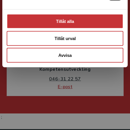
Tillåt alla
Tillåt urval
Fritjof Janson
Avvisa
Förlagskoordinator
Kurslitteratur och
Kompetensutveckling
046-31 22 57
E-post
;