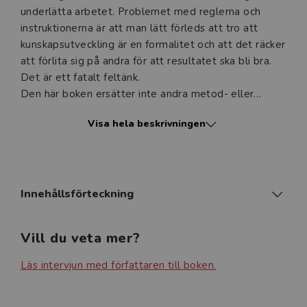
underlätta arbetet. Problemet med reglerna och
instruktionerna är att man lätt förleds att tro att
kunskapsutveckling är en formalitet och att det räcker
att förlita sig på andra för att resultatet ska bli bra.
Det är ett fatalt feltänk.
Den här boken ersätter inte andra metod- eller
teoriböcker, utan den visar hur man kan se på
Visa hela beskrivningen
kunskaps- och vetenskapsteori på ett sätt som leder
till att man utvecklar förmågan att tänka
vetenskapligt. Vetenskapligt tänkande är en
nyckelkompetens både för att nå framgång i
studierna och för att kunna axla ansvar ute i
Innehållsförteckning
arbetslivet.
Boken riktar sig till uppsatsskrivande studenter och
Vill du veta mer?
handlar framför allt om hur man kan utveckla ett
självständigt, kritiskt analyserande tänkande, som är
Läs intervjun med författaren till boken.
förutsättningen för att förstå vad som krävs för att
både skapa och värdera forskningsresultat. Läsaren