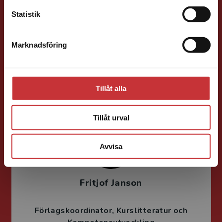
Statistik
Ola Håkansson
Marknadsföring
Stäng
Förläggare
Ekonomi
Forskningsmetodik
och vetenskapsteori
046-31 21 66
Tillåt alla
E-post
Tillåt urval
Avvisa
Fritjof Janson
Förlagskoordinator
Kurslitteratur och