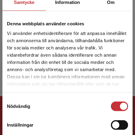
inställning till sina studier.”
Samtycke
Information
Om
Denna webbplats använder cookies
Eddy Nehls
Vi använder enhetsidentifierare för att anpassa innehållet
och annonserna till användarna, tillhandahålla funktioner
Eddy Nehls är docent i etnologi och arbetar
för sociala medier och analysera vår trafik. Vi
Begränsad fraktregion
som lektor i kulturvetenskap vid Högskolan
vidarebefordrar även sådana identifierare och annan
Väst, där han undervisar på en rad olika
information från din enhet till de sociala medier och
utbildningar och på...
annons- och analysföretag som vi samarbetar med.
Dessa kan i sin tur kombinera informationen med annan
information som du har tillhandahållit eller som de har
Det verkar som att du besöker
samlat in när du har använt deras tjänster.
studentlitteratur.se via en enhet utanför Sverige.
Samtyckesval
Vi erbjuder inte leveranser utanför Sverige. För
Förlagskontakt
Nödvändig
att kunna slutföra ett köp måste
leveransadressen vara i Sverige.
Läs mer
Inställningar
Kontakta kundservice