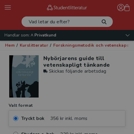
Handlar som:
Privatkund
Hem
/
Kurslitteratur
/
Forskningsmetodik och vetenskapste
Nybörjarens guide till
vetenskapligt tänkande
Skickas följande arbetsdag
Valt format
Tryckt bok
356 kr inkl. moms