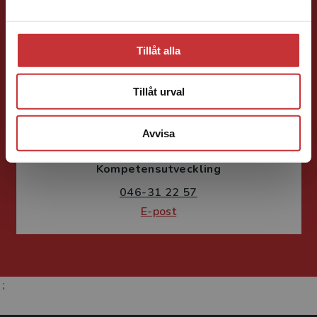
Tillåt alla
Tillåt urval
Fritjof Janson
Avvisa
Förlagskoordinator
Kurslitteratur och
Kompetensutveckling
046-31 22 57
E-post
;