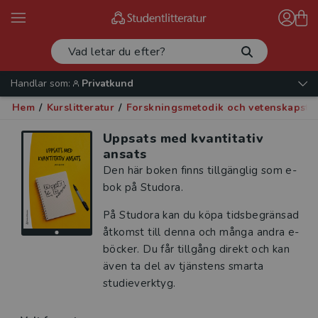
Handlar som:
Privatkund
Hem
/
Kurslitteratur
/
Forskningsmetodik och vetenskapste
Uppsats med kvantitativ
ansats
Den här boken finns tillgänglig som e-
bok på Studora.
På Studora kan du köpa tidsbegränsad
åtkomst till denna och många andra e-
böcker. Du får tillgång direkt och kan
även ta del av tjänstens smarta
studieverktyg.