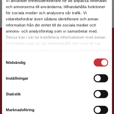
Vi använder enhetsidentifierare för att anpassa innehållet
och till forsk...
och annonserna till användarna, tillhandahålla funktioner
för sociala medier och analysera vår trafik. Vi
Begränsad fraktregion
vidarebefordrar även sådana identifierare och annan
information från din enhet till de sociala medier och
annons- och analysföretag som vi samarbetar med.
Förlagskontakt
Dessa kan i sin tur kombinera informationen med annan
information som du har tillhandahållit eller som de har
Det verkar som att du besöker
samlat in när du har använt deras tjänster.
studentlitteratur.se via en enhet utanför Sverige.
Samtyckesval
Vi erbjuder inte leveranser utanför Sverige. För
Nödvändig
att kunna slutföra ett köp måste
leveransadressen vara i Sverige.
Läs mer
Ola Håkansson
Inställningar
Kontakta kundservice
Förläggare
Ekonomi
Forskningsmetodik
Statistik
och vetenskapsteori
046-31 21 66
Marknadsföring
Stäng
E-post