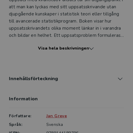
att man kan lyckas med sitt uppsatsskrivande utan
djupgående kunskaper i statistisk teori eller tillgång
till avancerade statistikprogram. Boken visar hur
uppsatsskrivandets olika moment länkar in i varandra
och bildar en helhet. Ett uppsatsproblem formuleras.
En teoretisk referensram väljs som ligger till grund
Visa hela beskrivningen
för teoretisering och formulering av hypoteser.
Variabler operationaliseras och kanske måste en
enkät utarbetas. En population väljs och ofta tas ett
stickprov. Data samlas in, granskas och analyseras.
Resultatet diskuteras och utmynnar i slutsatser. De
Innehållsförteckning
val, svårigheter och möjligheter som en
uppsatsstudent står inför är desamma som seniora
Information
forskare möter och hanterar. Detta faktum illustreras
återkommande i boken med hjälp av en tidigare
publicerad forskningsartikel som kommenteras.
Författare:
Jan Greve
Språk:
Svenska
Uppsats med kvantitativ ansats vänder sig till