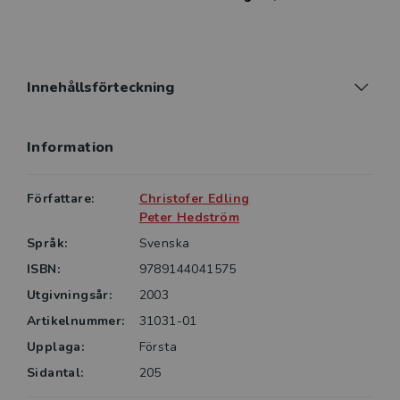
utredningsmaterial. I sin helhet ger boken en mycket
stabil grund i tillämpad kvantitativ metod; till nytta
för den som utför analyserna, såväl som för den som
värderar och brukar samhälls- och
Innehållsförteckning
beteendevetenskapliga analysresultat.
Information
Författare:
Christofer Edling
Peter Hedström
Språk:
Svenska
ISBN:
9789144041575
Utgivningsår:
2003
Artikelnummer:
31031-01
Upplaga:
Första
Sidantal:
205