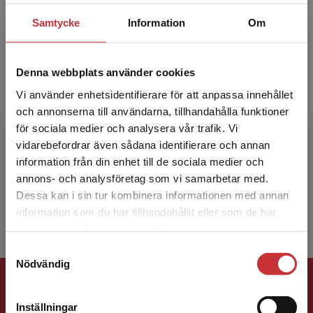
Samtycke
Information
Om
Denna webbplats använder cookies
Vi använder enhetsidentifierare för att anpassa innehållet
Peter Hedström
och annonserna till användarna, tillhandahålla funktioner
för sociala medier och analysera vår trafik. Vi
Peter Hedström är official fellow i sociologi vid
Begränsad fraktregion
vidarebefordrar även sådana identifierare och annan
Nuffield College, Oxford University och
information från din enhet till de sociala medier och
professor i sociologi vid Stockholms
annons- och analysföretag som vi samarbetar med.
universitet. Utmärka...
Dessa kan i sin tur kombinera informationen med annan
information som du har tillhandahållit eller som de har
Det verkar som att du besöker
samlat in när du har använt deras tjänster.
studentlitteratur.se via en enhet utanför Sverige.
Samtyckesval
Vi erbjuder inte leveranser utanför Sverige. För
Nödvändig
att kunna slutföra ett köp måste
Förlagskontakt
leveransadressen vara i Sverige.
Läs mer
Inställningar