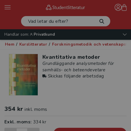
Handlar som:
Privatkund
Hem
/
Kurslitteratur
/
Forskningsmetodik och vetenskapste
Kvantitativa metoder
Grundläggande analysmetoder för
samhälls- och beteendevetare
Skickas följande arbetsdag
354 kr
inkl. moms
Exkl. moms:
334 kr