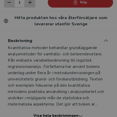
Köp
Hitta produkten hos våra återförsäljare som
levererar utanför Sverige
Beskrivning
Beskrivning
Kvantitativa metoder behandlar grundläggande
analysmetoder för samhälls- och beteendevetare,
från enklaste variabelbeskrivning till logistisk
regressionsanalys. Författarna har använt bokens
underlag under flera år i metodundervisningen på
universitetets grund- och forskarutbildning. Texten
och exemplen fokuserar på den kvantitativa
metodens praktiska användning i analysarbetet och
undviker i möjligaste mån de statistiska och
matematiska aspekterna. Det gör att boken är
lämplig också för den som i sitt dagliga arbete
Visa hela beskrivningen
kommer i kontakt med forsknings- och