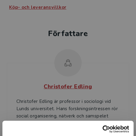
Köp- och leveransvillkor
Författare
Christofer Edling
Christofer Edling är professor i sociologi vid
Lunds universitet. Hans forskningsintressen rör
social organisering, nätverk och samspelet
mellan te...