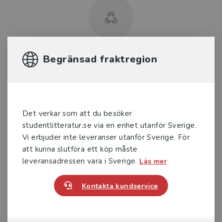
Nils Gustafsson
Begränsad fraktregion
Nils Gustafsson är statsvetare och lektor i
strategisk kommunikation vid Lunds universitet.
Han har forskat om sociala medier och politiskt
Det verkar som att du besöker
deltaga...
studentlitteratur.se via en enhet utanför Sverige.
Vi erbjuder inte leveranser utanför Sverige. För
att kunna slutföra ett köp måste
leveransadressen vara i Sverige.
Läs mer
Kontakta kundservice
Nils Holmberg