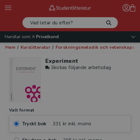
Handlar som:
Privatkund
Hem
/
Kurslitteratur
/
Forskningsmetodik och vetenskapste
Experiment
Skickas följande arbetsdag
Valt format
Tryckt bok
331 kr inkl. moms