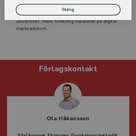
Nils Holmberg (t.h.) är lektor vid Institutionen
Stäng
för strategisk kommunikation på Lunds
universitet. Hans forskning fokuserar på digital
marknadskom...
Förlagskontakt
Ola Håkansson
Förläggare
Ekonomi
Forskningsmetodik