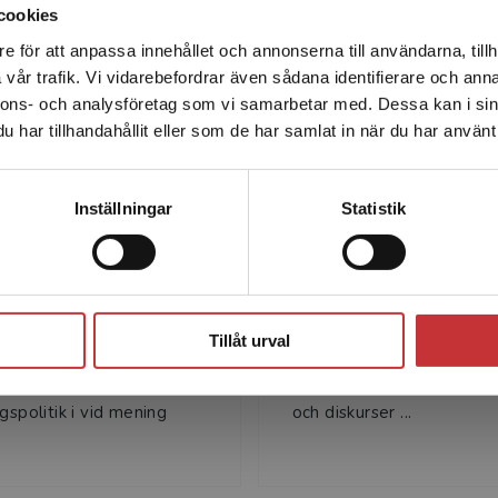
cookies
e för att anpassa innehållet och annonserna till användarna, tillh
Det verkar som att du besöker studentlitteratur.se via en
Författare
vår trafik. Vi vidarebefordrar även sådana identifierare och anna
enhet utanför Sverige. Vi erbjuder inte leveranser utanför
 framför allt inriktad på hur man gör. Konkreta exempel ur
nnons- och analysföretag som vi samarbetar med. Dessa kan i sin
Sverige. För att kunna slutföra ett köp måste
 lösningsförslag, åtföljer varje inriktning. I denna
har tillhandahållit eller som de har samlat in när du har använt 
leveransadressen vara i Sverige.
Läs mer
apitlen.
Kontakta kundservice
och humanister, framför allt studenter och
Inställningar
Statistik
öran Bergström
Anders Björkva
Stäng
rgström är docent i
Anders Björkvall är profes
enskap vid Stockholms
svenska vid Örebro univer
Tillåt urval
tet. Forskningsområdet
har lång erfarenhet av att
udsak varit
och undervisa om texter,
gspolitik i vid mening
och diskurser ...