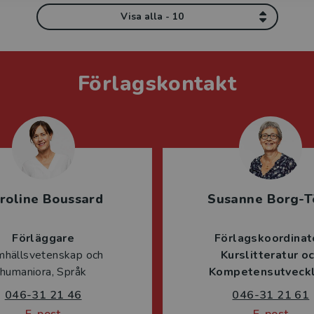
Visa alla - 10
Förlagskontakt
roline Boussard
Susanne Borg-T
Förläggare
Förlagskoordinat
mhällsvetenskap och
Kurslitteratur o
humaniora, Språk
Kompetensutveckl
046-31 21 46
046-31 21 61
E-post
E-post