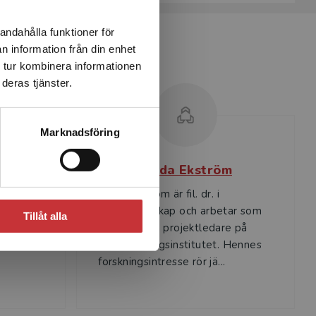
andahålla funktioner för
n information från din enhet
 tur kombinera informationen
deras tjänster.
Marknadsföring
ll
Linda Ekström
sor i
Linda Ekström är fil. dr. i
sitet och
statsvetenskap och arbetar som
Tillåt alla
 forska
forskare och projektledare på
 genrer
Skolforskningsinstitutet. Hennes
forskningsintresse rör jä...