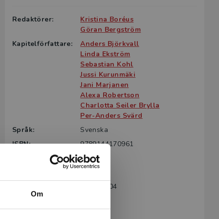
Redaktörer:
Kristina Boréus
Göran Bergström
Kapitelförfattare:
Anders Björkvall
Linda Ekström
Sebastian Kohl
Jussi Kurunmäki
Jani Marjanen
Alexa Robertson
Charlotta Seiler Brylla
Per-Anders Svärd
Språk:
Svenska
ISBN:
9789144170961
Utgivningsår:
2000
Revisionsår:
2018
Artikelnummer:
7569-SB04
Om
Upplaga:
Fjärde