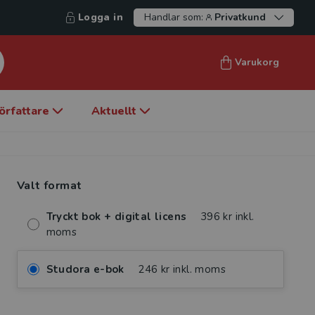
Logga in
Handlar som:
Privatkund
Varukorg
örfattare
Aktuellt
Valt format
Tryckt bok + digital licens
396 kr inkl.
moms
Studora e-bok
246 kr inkl. moms