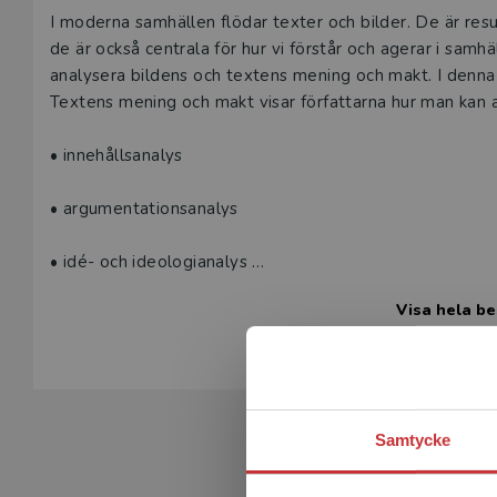
Beskrivning
I moderna samhällen flödar texter och bilder. De är res
de är också centrala för hur vi förstår och agerar i sam
analysera bildens och textens mening och makt. I denn
Textens mening och makt visar författarna hur man kan a
• innehållsanalys
• argumentationsanalys
• idé- och ideologianalys
Visa hela be
• begreppshistoria
• narrativanalys
• diskursteori, diskurspsykologi och WPR-ansatsen
Samtycke
• kritisk diskursanalys (CDA)