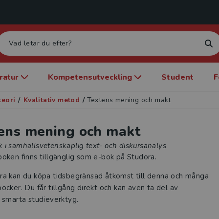
eratur
Kompetensutveckling
Student
F
teori
/
Kvalitativ metod
/
Textens mening och makt
ens mening och makt
 i samhällsvetenskaplig text- och diskursanalys
oken finns tillgänglig som e-bok på Studora.
ra kan du köpa tidsbegränsad åtkomst till denna och många
öcker. Du får tillgång direkt och kan även ta del av
 smarta studieverktyg.