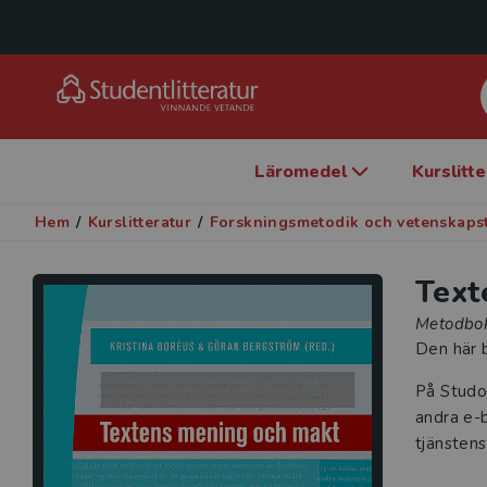
Läromedel
Kurslitt
Hem
/
Kurslitteratur
/
Forskningsmetodik och vetenskaps
Text
Metodbok
Den här b
På Studo
andra e-b
tjänstens