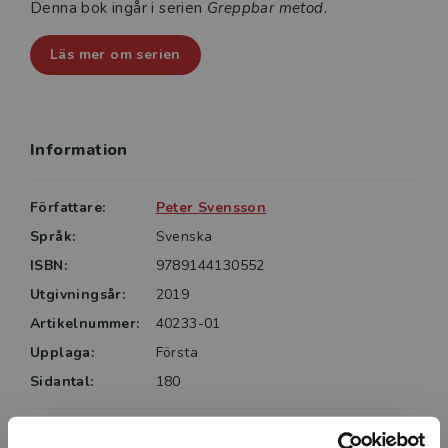
Denna bok ingår i serien
Greppbar metod
.
Läs mer om serien
Information
Författare:
Peter Svensson
Språk:
Svenska
ISBN:
9789144130552
Utgivningsår:
2019
Artikelnummer:
40233-01
Upplaga:
Första
Sidantal:
180
Köp- och leveransvillkor