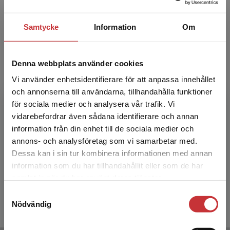
Relaterat
Samtycke
Information
Om
Denna webbplats använder cookies
Vi använder enhetsidentifierare för att anpassa innehållet
och annonserna till användarna, tillhandahålla funktioner
för sociala medier och analysera vår trafik. Vi
Begränsad fraktregion
vidarebefordrar även sådana identifierare och annan
information från din enhet till de sociala medier och
annons- och analysföretag som vi samarbetar med.
Dessa kan i sin tur kombinera informationen med annan
Från stoff till studie
Intervju
information som du har tillhandahållit eller som de har
Det verkar som att du besöker
samlat in när du har använt deras tjänster.
Rennstam, J - Wästerfors, D
Hallin, A - 
studentlitteratur.se via en enhet utanför Sverige.
Samtyckesval
Vi erbjuder inte leveranser utanför Sverige. För
300 kr
inkl. moms
324 kr
ink
Nödvändig
Exkl. moms: 283 kr
Exkl. moms
att kunna slutföra ett köp måste
leveransadressen vara i Sverige.
Läs mer