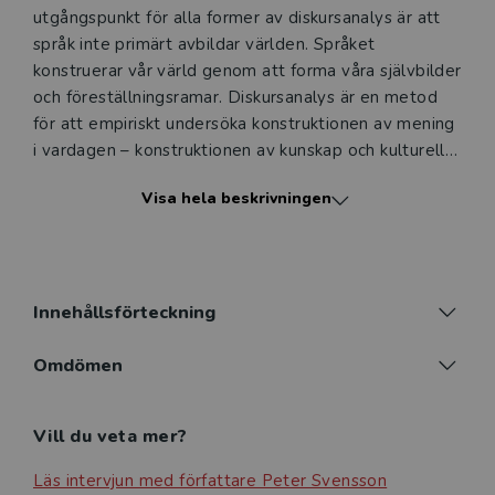
utgångspunkt för alla former av diskursanalys är att
språk inte primärt avbildar världen. Språket
konstruerar vår värld genom att forma våra självbilder
och föreställningsramar. Diskursanalys är en metod
för att empiriskt undersöka konstruktionen av mening
i vardagen – konstruktionen av kunskap och kulturella
föreställningar, identiteter, sociala relationer och
Visa hela beskrivningen
maktasymmetrier.
Den här boken är en introduktion till diskursanalys.
Författaren ger förslag på hur du som student eller
forskare kan arbeta med diskursanalys som en
Innehållsförteckning
praktisk metod i examensarbeten och i större
forskningsprojekt. Greppbar metod är en serie böcker
Omdömen
om olika sätt att bedriva forskning. Från
forskningsfråga till slutsats. Skrivna av erfarna
Vill du veta mer?
forskare. För dig som är nyfiken. På nya
tillvägagångssätt och gamla beprövade metoder. På
Läs intervjun med författare Peter Svensson