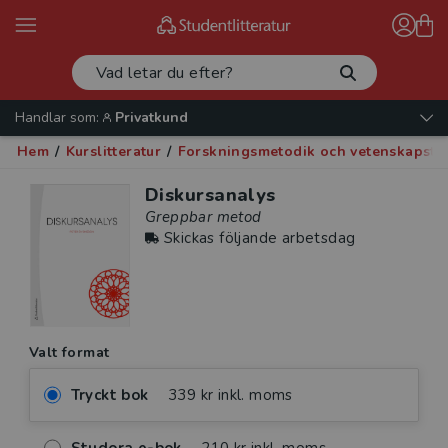
Handlar som:
Privatkund
Hem
/
Kurslitteratur
/
Forskningsmetodik och vetenskapste
Diskursanalys
Greppbar metod
Skickas följande arbetsdag
Valt format
Tryckt bok
339 kr inkl. moms