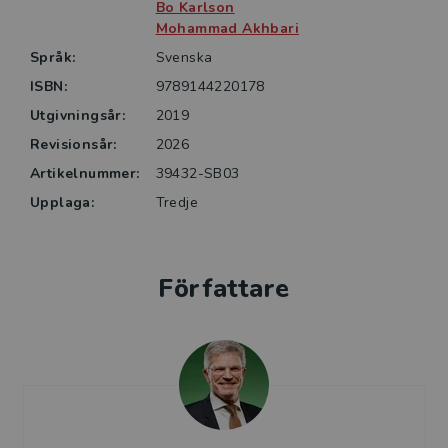
metoder inom de kvantitativa delarna av ämnet
Bo Karlson
(produktkalkylering, investeringskalkylering, bokföring,
Mohammad Akhbari
redovisning, finansiering och ekonomistyrning). Den
Språk:
Svenska
stöttar också inlärningen genom instuderingsfrågor
ISBN:
9789144220178
som fokuserar på kvalitativa begrepp och modeller
Utgivningsår:
2019
inom området. Övningsboken följer kursbokens
Revisionsår:
2026
indelning och innehåller utförliga lösningsförslag till
alla övningsuppgifter.
Artikelnummer:
39432-SB03
Upplaga:
Tredje
Författare