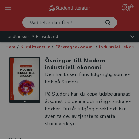
Handlar som:
Privatkund
Hem
/
Kurslitteratur
/
Företagsekonomi
/
Industriell ekono
Övningar till Modern
industriell ekonomi
Den här boken finns tillgänglig som e-
bok på Studora.
På Studora kan du köpa tidsbegränsad
åtkomst till denna och många andra e-
böcker. Du får tillgång direkt och kan
även ta del av tjänstens smarta
studieverktyg.