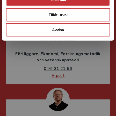
Tillåt urval
Avvisa
Ola Håkansson
Förläggare
Ekonomi
Forskningsmetodik
och vetenskapsteori
046-31 21 66
E-post