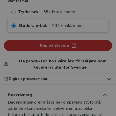
Valt format
Tryckt bok
384 kr inkl. moms
Studora e-bok
237 kr inkl. moms
Köp på Studora
Hitta produkten hos våra återförsäljare som
levererar utanför Sverige
Digitalt provexemplar
Du som undervisar kan beställa ett kostnadsfritt
Beskrivning
digitalt provexemplar av den här produkten
.
Beskrivning
Dagens ingenjörer måste ha kompetens att förstå
Våra digitala provexemplar tillhandahålls via Studora.se
både de ekonomiska konsekvenserna av olika
och ger dig tillgång till boken under 180 dagar. Observera
tekniska beslut och de tekniska konsekvenserna av