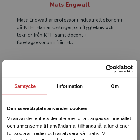
Mats Engwall
Mats Engwall är professor i industriell ekonomi
på KTH. Han är civilingenjör i flygteknik och
tekn.dr från KTH samt docent i
företagsekonomi från H...
Samtycke
Information
Om
Bo Karlson
Denna webbplats använder cookies
Bo Karlson undervisar och forskar på
Vi använder enhetsidentifierare för att anpassa innehållet
Institutionen för industriell ekonomi och
och annonserna till användarna, tillhandahålla funktioner
organisation på KTH, där han också är
för sociala medier och analysera vår trafik. Vi
studierektor. Han är civilinge...