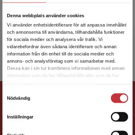
Denna webbplats använder cookies
Maria Björklund
Vi använder enhetsidentifierare för att anpassa innehållet
och annonserna till användarna, tillhandahålla funktioner
Maria Björklund (Associate professor of
för sociala medier och analysera vår trafik. Vi
Logistics Management) is a researcher and
Begränsad fraktregion
vidarebefordrar även sådana identifierare och annan
lecturer on the environmental impact of
information från din enhet till de sociala medier och
logistics system design a...
annons- och analysföretag som vi samarbetar med.
Dessa kan i sin tur kombinera informationen med annan
information som du har tillhandahållit eller som de har
Det verkar som att du besöker
samlat in när du har använt deras tjänster.
studentlitteratur.se via en enhet utanför Sverige.
Förlagskontakt
Samtyckesval
Vi erbjuder inte leveranser utanför Sverige. För
Nödvändig
att kunna slutföra ett köp måste
leveransadressen vara i Sverige.
Läs mer
Inställningar
Kontakta kundservice