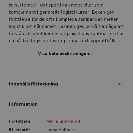
kurslitteratur i det specifika ämnet eller som
komplement i generella logistikkurser. Boken ger
förståelse för de ofta komplexa sambanden mellan
logistik och hållbarhet. Läsaren ges också förmåga att
förstå och identifiera en organisations kontext och hur
en hållbar logistisk lösning skapas och upprätthålls
under varierande affärsmässiga förutsättningar.
Visa hela beskrivningen
Bokens ämne är i ständig utveckling vilket också
speglar innehållet. Situationsanpassning, trender,
transformation till cirkulära flöden och
aktörssamverkan har fått ökat utrymme i denna tredje
Innehållsförteckning
reviderade version. Likaså används flera olika ramverk
med dess styrkor och svagheter för åtgärder. Syftet
Information
är att ge läsaren flertalet exempel och perspektiv för
att skapa förmåga att se logistiksystem ur en holistisk
vinkel. Bokens innehåll är förankrat i aktuell forskning
Författare:
Maria Björklund
samt företagets förutsättningar. Boken avslutas med
Illustratör:
Jonny Hallberg