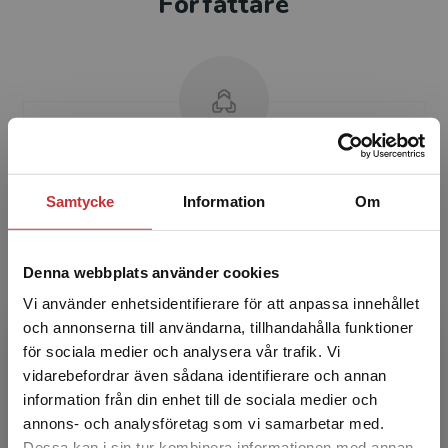
Författare
Ted Lindblom
Samtycke
Information
Om
Ted Lindblom är ämnesansvarig professor i
Industriell och finansiell ekonomi & Logistik vid
Denna webbplats använder cookies
Företagsekonomiska institutionen,
Handelshögskolan vid ...
Vi använder enhetsidentifierare för att anpassa innehållet
och annonserna till användarna, tillhandahålla funktioner
för sociala medier och analysera vår trafik. Vi
Begränsad fraktregion
vidarebefordrar även sådana identifierare och annan
information från din enhet till de sociala medier och
annons- och analysföretag som vi samarbetar med.
Dessa kan i sin tur kombinera informationen med annan