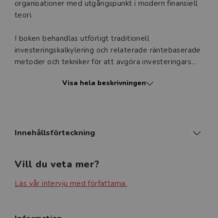
organisationer med utgångspunkt i modern finansiell
teori.
I boken behandlas utförligt traditionell
investeringskalkylering och relaterade räntebaserade
metoder och tekniker för att avgöra investeringars
lönsamhet inför investeringsbeslut. Under devisen att
Visa hela beskrivningen
investering och finansiering utgör olika sidor av
samma mynt redogörs även för betydelsen av
investeringars finansiering. Bokens läsare ges en
gedigen grund för att förstå det finansiella systemets
roll och hur investeringars värdeskapande är
Innehållsförteckning
sammanlänkat med finansieringen.
I boken demonstreras också hur kassaflödesmodeller
Vill du veta mer?
kan tillämpas vid företagsvärdering inför beslut om
att investera i enstaka aktieposter eller uppköp av
Läs vår intervju med författarna.
hela företag. Här uppmärksammas även värdering av
immateriella tillgångar, såsom patent och nya idéer.
Investeringsbedömning och modern finansiell teori