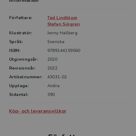
Information
rekommenderas att läsas av beslutsfattare inom olika
organisationer på såväl företagsnivå som samhällelig
Författare:
Ted Lindblom
nivå. Bokens uppdelning i fördjupningsavsnitt och
Stefan Sjögren
avgränsade delar gör att den kan användas som
Illustratör:
Jonny Hallberg
lärobok på kurser i investeringsbedömning och
företagsfinansiering på både grund- och
Språk:
Svenska
fördjupningsnivå vid universitet och högskolor.
ISBN:
9789144159560
Utgivningsår:
2020
Revisionsår:
2022
Artikelnummer:
43031-02
Upplaga:
Andra
Sidantal:
390
Köp- och leveransvillkor