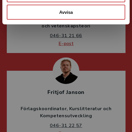
Ola Håkansson
Avvisa
Förläggare
Ekonomi
Forskningsmetodik
och vetenskapsteori
046-31 21 66
E-post
Fritjof Janson
Förlagskoordinator
Kurslitteratur och
Kompetensutveckling
046-31 22 57