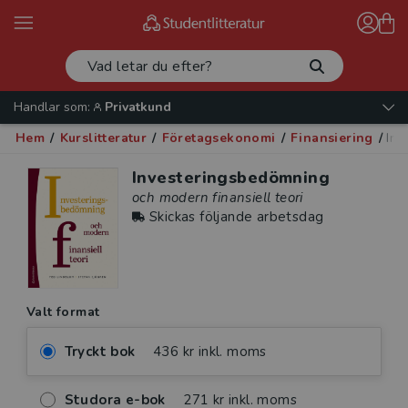
Handlar som:
Privatkund
Hem
/
Kurslitteratur
/
Företagsekonomi
/
Finansiering
/
Inv
Investeringsbedömning
och modern finansiell teori
Skickas följande arbetsdag
Valt format
Tryckt bok
436 kr inkl. moms
Studora e-bok
271 kr inkl. moms