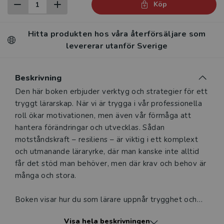
Köp
Hitta produkten hos våra återförsäljare som
levererar utanför Sverige
Beskrivning
Beskrivning
Den här boken erbjuder verktyg och strategier för ett
tryggt lärarskap. När vi är trygga i vår professionella
roll ökar motivationen, men även vår förmåga att
hantera förändringar och utvecklas. Sådan
motståndskraft – resiliens – är viktig i ett komplext
och utmanande läraryrke, där man kanske inte alltid
får det stöd man behöver, men där krav och behov är
många och stora.
Boken visar hur du som lärare uppnår trygghet och
resiliens inom en rad olika områden. Undervisningen
Visa hela beskrivningen
är ett huvudområde, och här understryker författarna