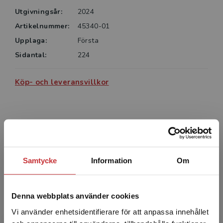
Utgivningsår:
2024
Artikelnummer:
45340-01
Upplaga:
Första
Sidantal:
224
Köp- och leveransvillkor
Författare
Samtycke
Information
Om
Denna webbplats använder cookies
Anna Klockar
Vi använder enhetsidentifierare för att anpassa innehållet