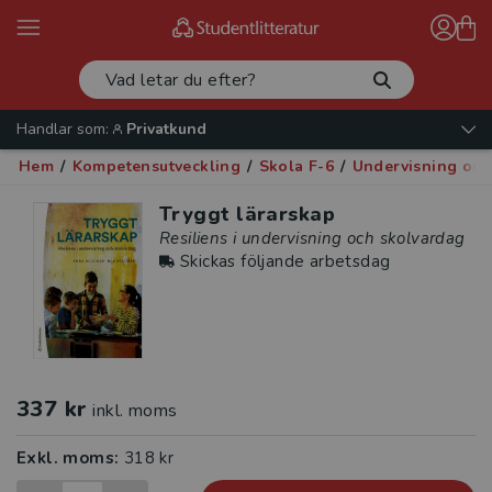
Handlar som:
Privatkund
Hem
/
Kompetensutveckling
/
Skola F-6
/
Undervisning oc
Tryggt lärarskap
Resiliens i undervisning och skolvardag
Skickas följande arbetsdag
337 kr
inkl. moms
Exkl. moms:
318 kr