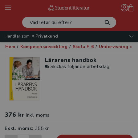
Handlar som:
Privatkund
Hem
/
Kompetensutveckling
/
Skola F-6
/
Undervisning oc
Lärarens handbok
Skickas följande arbetsdag
376 kr
inkl. moms
Exkl. moms:
355 kr