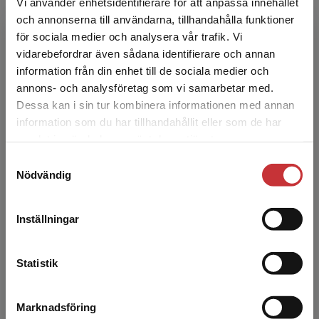
Vi använder enhetsidentifierare för att anpassa innehållet
och annonserna till användarna, tillhandahålla funktioner
för sociala medier och analysera vår trafik. Vi
Begränsad fraktregion
vidarebefordrar även sådana identifierare och annan
Tomas Brytting
information från din enhet till de sociala medier och
annons- och analysföretag som vi samarbetar med.
Tomas Brytting är docent i företagsekonomi
Dessa kan i sin tur kombinera informationen med annan
och professor i organisationsetik vid Ersta
information som du har tillhandahållit eller som de har
Det verkar som att du besöker
Sköndal Bräcke högskola. Han har arbetat med
samlat in när du har använt deras tjänster.
studentlitteratur.se via en enhet utanför Sverige.
organisati...
Samtyckesval
Vi erbjuder inte leveranser utanför Sverige. För
Nödvändig
att kunna slutföra ett köp måste
leveransadressen vara i Sverige.
Läs mer
Inställningar
Kontakta kundservice
Statistik
Anita Börlin
Marknadsföring
Stäng