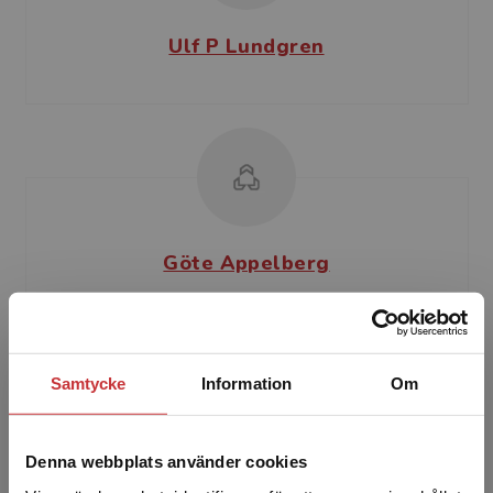
Ulf P Lundgren
Göte Appelberg
Göte Appelberg är juris doktor och har varit
verksam som universitetslektor på
Socialhögskolan vid Stockholms Universitet och
Samtycke
Information
Om
som rektor för Skönda...
Denna webbplats använder cookies