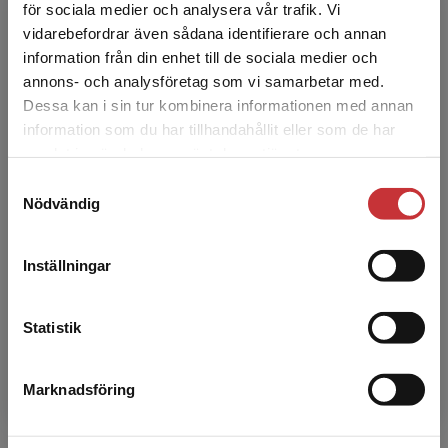
har grundskollärar- och specialpedagogexamen
för sociala medier och analysera vår trafik. Vi
Begränsad fraktregion
samt jobbat inom förskola och skola som
vidarebefordrar även sådana identifierare och annan
pedagog och speci...
information från din enhet till de sociala medier och
annons- och analysföretag som vi samarbetar med.
Dessa kan i sin tur kombinera informationen med annan
information som du har tillhandahållit eller som de har
Det verkar som att du besöker
samlat in när du har använt deras tjänster.
studentlitteratur.se via en enhet utanför Sverige.
Samtyckesval
Vi erbjuder inte leveranser utanför Sverige. För
Nödvändig
att kunna slutföra ett köp måste
leveransadressen vara i Sverige.
Läs mer
Jennie Wilson
Inställningar
Kontakta kundservice
Jennie Wilson är legitimerad grundskollärare.
Hon har arbetat flera år som klasslärare och
Statistik
förstelärare i kooperativt lärande. Ända sedan
sin studi...
Marknadsföring
Stäng