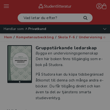
Handlar som:
Privatkund
Hem
/
Kompetensutveckling
/
Skola F-6
/
Undervisning oc
Gruppstärkande ledarskap
Bygga en undervisningsgemenskap
Den här boken finns tillgänglig som e-
bok på Studora.
På Studora kan du köpa tidsbegränsad
åtkomst till denna och många andra e-
böcker. Du får tillgång direkt och kan
även ta del av tjänstens smarta
studieverktyg.