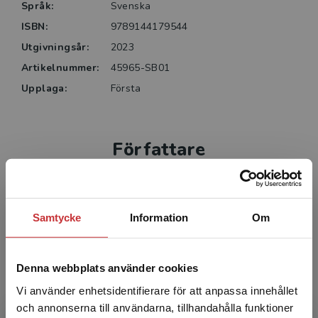
Språk:
Svenska
ISBN:
9789144179544
Utgivningsår:
2023
Artikelnummer:
45965-SB01
Upplaga:
Första
Författare
Samtycke
Information
Om
Denna webbplats använder cookies
Niclas Fohlin
Vi använder enhetsidentifierare för att anpassa innehållet
Niclas Fohlin, pedagogisk utvecklingsledare,
och annonserna till användarna, tillhandahålla funktioner