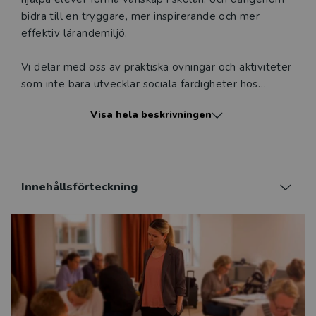
bidra till en tryggare, mer inspirerande och mer
effektiv lärandemiljö.
Vi delar med oss av praktiska övningar och aktiviteter
som inte bara utvecklar sociala färdigheter hos
eleverna, utan även främjar en djupare förståelse och
Visa hela beskrivningen
acceptans för människors olikheter. Gruppstärkande
ledarskap innehåller tips om hur du som lärare kan
hantera och utnyttja klassens kollektiva styrka och
mångfald, med målet att främja demokratiskt
tänkande och samarbete.
Innehållsförteckning
Oavsett om du är ny eller erfaren lärare, kommer
Gruppstärkande ledarskap att utrusta dig med
verktyg för att forma en trygg och inbjudande
gemenskap, där varje elev kan trivas och frodas.