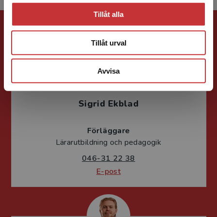
Tillåt alla
Förlagskontakt
Tillåt urval
Avvisa
Sigrid Ekblad
Förläggare
Lärarutbildning och pedagogik
046-31 22 38
E-post