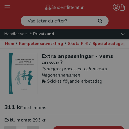
Handlar som:
Privatkund
Hem
/
Kompetensutveckling
/
Skola F-6
/
Specialpedagogi
Extra anpassningar - vems
ansvar?
Tydliggör processen och minska
Någonannanismen
Skickas följande arbetsdag
311 kr
inkl. moms
Exkl. moms:
293 kr