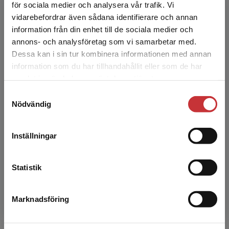
har grundskollärar- och specialpedagogexamen
för sociala medier och analysera vår trafik. Vi
Begränsad fraktregion
samt jobbat inom förskola och skola som
vidarebefordrar även sådana identifierare och annan
pedagog och speci...
information från din enhet till de sociala medier och
annons- och analysföretag som vi samarbetar med.
Dessa kan i sin tur kombinera informationen med annan
information som du har tillhandahållit eller som de har
Det verkar som att du besöker
samlat in när du har använt deras tjänster.
studentlitteratur.se via en enhet utanför Sverige.
Samtyckesval
Vi erbjuder inte leveranser utanför Sverige. För
Nödvändig
att kunna slutföra ett köp måste
leveransadressen vara i Sverige.
Läs mer
Jennie Wilson
Inställningar
Kontakta kundservice
Jennie Wilson är legitimerad grundskollärare.
Hon har arbetat flera år som klasslärare och
Statistik
förstelärare i kooperativt lärande. Ända sedan
sin studi...
Marknadsföring
Stäng