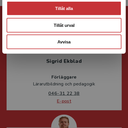
Tillåt alla
Förlagskontakt
Tillåt urval
Avvisa
Sigrid Ekblad
Förläggare
Lärarutbildning och pedagogik
046-31 22 38
E-post