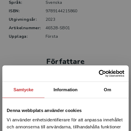
Språk:
Svenska
ISBN:
9789144215860
Utgivningsår:
2023
Artikelnummer:
46528-SB01
Upplaga:
Första
Författare
Samtycke
Information
Om
Denna webbplats använder cookies
Niclas Fohlin
Vi använder enhetsidentifierare för att anpassa innehållet
Niclas Fohlin, pedagogisk utvecklingsledare,
och annonserna till användarna, tillhandahålla funktioner