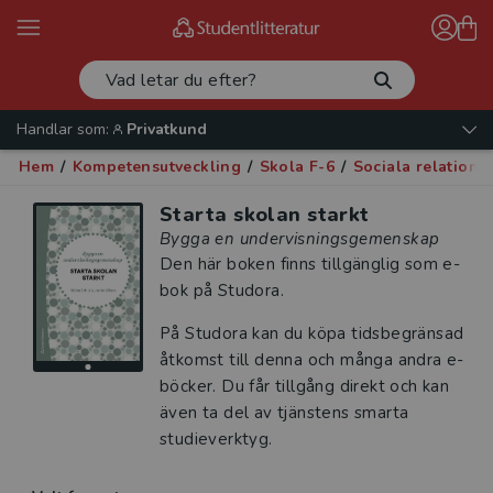
Handlar som:
Privatkund
Hem
/
Kompetensutveckling
/
Skola F-6
/
Sociala relatione
Starta skolan starkt
Bygga en undervisningsgemenskap
Den här boken finns tillgänglig som e-
bok på Studora.
På Studora kan du köpa tidsbegränsad
åtkomst till denna och många andra e-
böcker. Du får tillgång direkt och kan
även ta del av tjänstens smarta
studieverktyg.