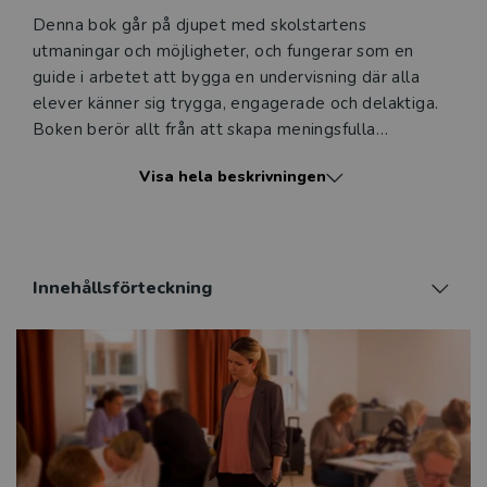
Denna bok går på djupet med skolstartens
utmaningar och möjligheter, och fungerar som en
guide i arbetet att bygga en undervisning där alla
elever känner sig trygga, engagerade och delaktiga.
Boken berör allt från att skapa meningsfulla
relationer och att bygga en trygg klass, till att
Visa hela beskrivningen
utforma rutiner och regler, aktivera elever som
resurser för varandra och introducera engagerande
undervisning med klara mål.
Oavsett om du är ny lärare eller har flera år av
Innehållsförteckning
erfarenhet, kommer du i denna bok att hitta
värdefulla insikter och praktiska tips för att göra
skolstarten till en stark och positiv upplevelse för
dina elever. Gör dig redo att förändra hur du ser på
skolstarten och inspirera dina elever till att omfamna
lärandets resa. Starta skolan starkt – för dina elever,
för dig själv och för framtiden.