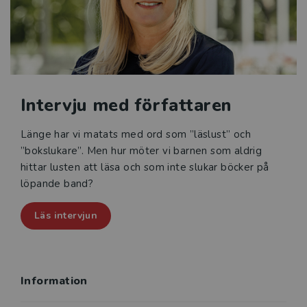
motivation. Därefter följer kapitel om läsmotivation i
skolåldern, läsintresse i förskolan, läsfrämjande i
förskola, skola och fritidshem samt läsintresse och
läs­motivation på fritiden.
Läsmotivation och läsintresse vänder sig till blivande
Intervju med författaren
och yrkesverksamma pedagoger i förskola, grund- och
gymnasieskola och fritidshem samt till skolledare.
Den är även relevant för språk-, läs- och
Länge har vi matats med ord som ”läslust” och
skrivutvecklare och skolbibliotekarier.
”bokslukare”. Men hur möter vi barnen som aldrig
hittar lusten att läsa och som inte slukar böcker på
löpande band?
Läs intervjun
Information