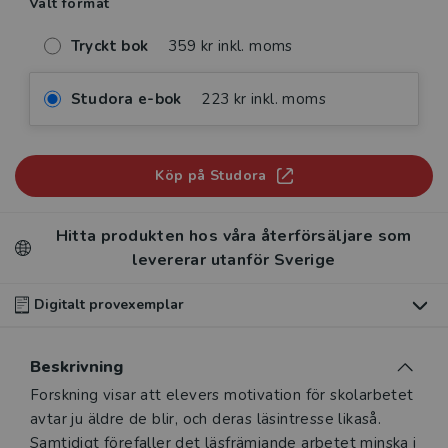
Valt format
Tryckt bok
359 kr inkl. moms
Studora e-bok
223 kr inkl. moms
Köp på Studora
Hitta produkten hos våra återförsäljare som
levererar utanför Sverige
Digitalt provexemplar
Du som undervisar kan beställa ett kostnadsfritt
Beskrivning
digitalt provexemplar av den här produkten
.
Beskrivning
Forskning visar att elevers motivation för skolarbetet
Våra digitala provexemplar tillhandahålls via Studora.se
avtar ju äldre de blir, och deras läsintresse likaså.
och ger dig tillgång till boken under 180 dagar. Observera
Samtidigt förefaller det läsfrämjande arbetet minska i