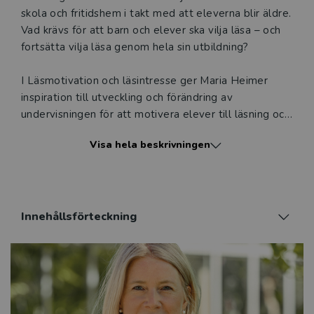
att erbjudandet endast gäller relevanta produkter för din
skola och fritidshem i takt med att eleverna blir äldre.
undervisning (nivå och ämne) och dig som är verksam i
Vad krävs för att barn och elever ska vilja läsa – och
Sverige. Du kan alltid kontakta vår
kundservice
om du
fortsätta vilja läsa genom hela sin utbildning?
önskar ytterligare information eller har frågor om
produkten.
I Läsmotivation och läsintresse ger Maria Heimer
inspiration till utveckling och förändring av
Den här produkten kan beställas av lärare
undervisningen för att motivera elever till läsning och
stärka deras läsuthållighet, genom hela skoltiden och
Visa hela beskrivningen
i alla ämnen.
Logga in
Boken fördjupar sig i allt från förskolans viktiga
arbete med att väcka läsintresse hos de yngsta
barnen, till hur skola, fritidshem och gymnasie­skola
Innehållsförteckning
kan skapa läsande kulturer, och även hur hemmet kan
bli en avgörande faktor för barns och ungas fortsatta
läsintresse.
Boken ger inledningsvis en teoretisk grund om