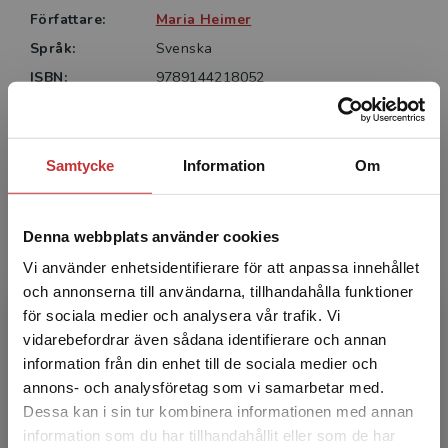
Författare:
Maria Heimer
Språk:
Svenska
ISBN:
9789144218052
Utgivningsår:
2026
Artikelnummer:
48164-SB01
Upplaga:
Första
Samtycke
Information
Om
Denna webbplats använder cookies
Författare
Vi använder enhetsidentifierare för att anpassa innehållet
och annonserna till användarna, tillhandahålla funktioner
för sociala medier och analysera vår trafik. Vi
Begränsad fraktregion
vidarebefordrar även sådana identifierare och annan
information från din enhet till de sociala medier och
annons- och analysföretag som vi samarbetar med.
Dessa kan i sin tur kombinera informationen med annan
Maria Heimer
information som du har tillhandahållit eller som de har
Det verkar som att du besöker