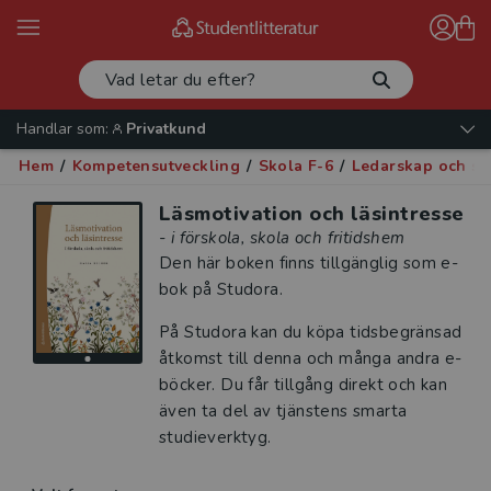
Handlar som:
Privatkund
Hem
/
Kompetensutveckling
/
Skola F-6
/
Ledarskap och sk
Läsmotivation och läsintresse
- i förskola, skola och fritidshem
Den här boken finns tillgänglig som e-
bok på Studora.
På Studora kan du köpa tidsbegränsad
åtkomst till denna och många andra e-
böcker. Du får tillgång direkt och kan
även ta del av tjänstens smarta
studieverktyg.