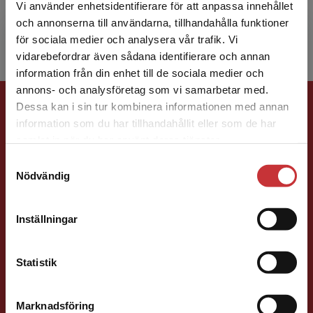
arbete. Hon har skrivit tre böcker om
Vi använder enhetsidentifierare för att anpassa innehållet
elevhälsoarbete och föreby...
och annonserna till användarna, tillhandahålla funktioner
för sociala medier och analysera vår trafik. Vi
Begränsad fraktregion
vidarebefordrar även sådana identifierare och annan
information från din enhet till de sociala medier och
annons- och analysföretag som vi samarbetar med.
Förlagskontakt
Dessa kan i sin tur kombinera informationen med annan
information som du har tillhandahållit eller som de har
Det verkar som att du besöker
samlat in när du har använt deras tjänster.
studentlitteratur.se via en enhet utanför Sverige.
Samtyckesval
Vi erbjuder inte leveranser utanför Sverige. För
Nödvändig
att kunna slutföra ett köp måste
leveransadressen vara i Sverige.
Läs mer
Sigrid Ekblad
Inställningar
Kontakta kundservice
Förläggare
Statistik
Lärarutbildning och pedagogik
046-31 22 38
Marknadsföring
Stäng