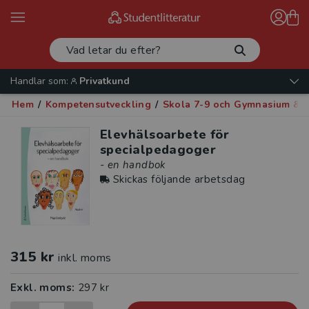
Handlar som:
Privatkund
Hem
/
Kompetensutveckling
/
Skola 7-9 och Gymnasium & v
Elevhälsoarbete för
specialpedagoger
- en handbok
Skickas följande arbetsdag
315 kr
inkl. moms
Exkl. moms:
297 kr