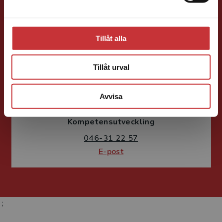
E-post
Tillåt alla
Tillåt urval
Fritjof Janson
Avvisa
Förlagskoordinator
Kurslitteratur och
Kompetensutveckling
046-31 22 57
E-post
;