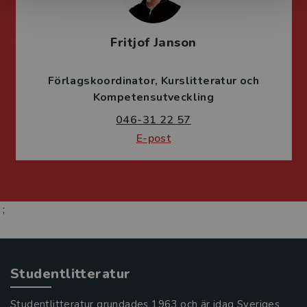
Fritjof Janson
Förlagskoordinator
Kurslitteratur och
Kompetensutveckling
046-31 22 57
E-post
;
Studentlitteratur
Studentlitteratur grundades 1963 och är idag Sveriges