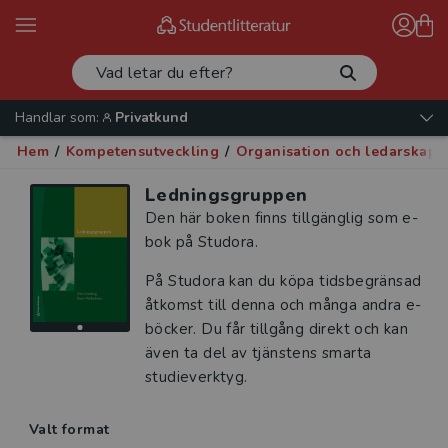
Handlar som:
Privatkund
Hem
/
Kompetensutveckling
/
Organisation och ledarskap
/
Ledningsgruppen
Den här boken finns tillgänglig som e-
bok på Studora.
På Studora kan du köpa tidsbegränsad
åtkomst till denna och många andra e-
böcker. Du får tillgång direkt och kan
även ta del av tjänstens smarta
studieverktyg.
Valt format