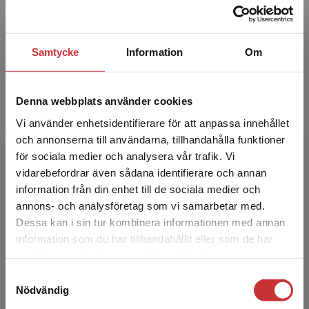
januari 1997 vid Stockholms universitet.
Avhandlingen har titeln Lärande i
organisationer, vilket ...
Samtycke
Information
Om
Denna webbplats använder cookies
Vi använder enhetsidentifierare för att anpassa innehållet
och annonserna till användarna, tillhandahålla funktioner
för sociala medier och analysera vår trafik. Vi
Harry Wallenholm
Begränsad fraktregion
vidarebefordrar även sådana identifierare och annan
information från din enhet till de sociala medier och
Harry Wallenholm är fil.kand. i psykologi,
annons- och analysföretag som vi samarbetar med.
managementkonsult och ­senior partner vid
Dessa kan i sin tur kombinera informationen med annan
konsultföretaget Implement Consulting Group i
information som du har tillhandahållit eller som de har
Stockholm. Han h...
Det verkar som att du besöker
samlat in när du har använt deras tjänster.
studentlitteratur.se via en enhet utanför Sverige.
Samtyckesval
Vi erbjuder inte leveranser utanför Sverige. För
Nödvändig
att kunna slutföra ett köp måste