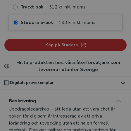
Tryckt bok
312 kr inkl. moms
Studora e-bok
193 kr inkl. moms
Köp på Studora
Hitta produkten hos våra återförsäljare som
levererar utanför Sverige
Digitalt provexemplar
Du som undervisar kan beställa ett kostnadsfritt
Beskrivning
digitalt provexemplar av den här produkten
.
Beskrivning
Uppdragsledarskap – att leda utan att vara chef är
Våra digitala provexemplar tillhandahålls via Studora.se
boken för dig som är intresserad av att driva
och ger dig tillgång till boken under 180 dagar. Observera
förändring och utveckling utan att ha en formell
att erbjudandet endast gäller relevanta produkter för din
chefsroll. Den ger insikter och praktiska verktyg för