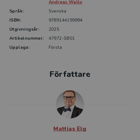
för framtida ledande roller och till yrkesverksamma
Andreas Wallo
som redan i dag arbetar som projektledare,
Språk:
Svenska
specialister, processledare, strateger eller i andra
ISBN:
9789144199894
positioner där de leder utan att vara chefer – oavsett
Utgivningsår:
2025
om det är inom privat eller offentlig sektor.
Artikelnummer:
47972-SB01
Upplaga:
Första
Författare
Mattias Elg