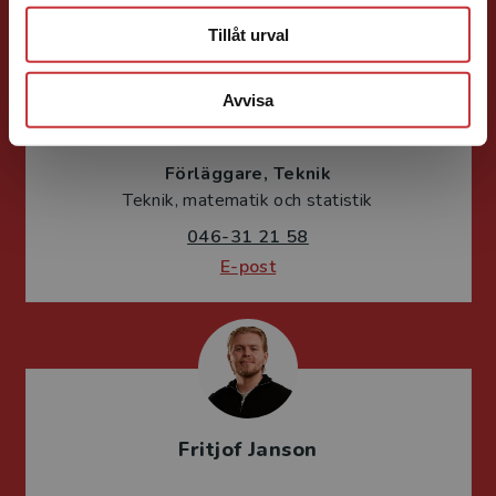
Tillåt urval
Avvisa
Jens Fredholm
Förläggare
Teknik
Teknik, matematik och statistik
046-31 21 58
E-post
Fritjof Janson