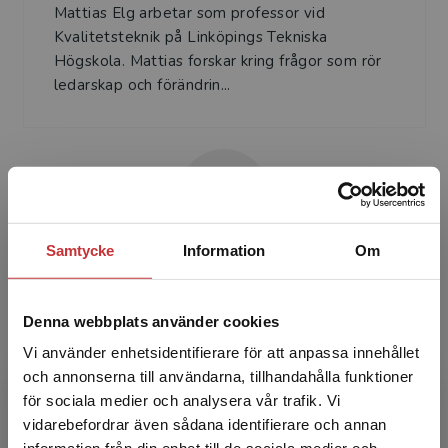
Mattias Elg arbetar som professor vid
Kvalitetsteknik på Linköpings Tekniska
Högskola. Mattias forskar kring frågor som rör
ledarskap och förändrin...
Samtycke
Information
Om
Jason Martin
Jason Martin är biträdande professor i
Denna webbplats använder cookies
kvalitetsteknik vid Linköpings universitet (LiU)
Vi använder enhetsidentifierare för att anpassa innehållet
och har tidigare varit koordinator för HELIX
och annonserna till användarna, tillhandahålla funktioner
Competence Cen...
för sociala medier och analysera vår trafik. Vi
Begränsad fraktregion
vidarebefordrar även sådana identifierare och annan