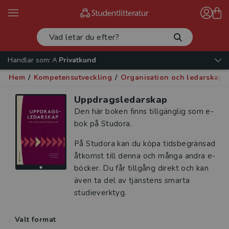
Handlar som:
Privatkund
Hem
/
Kompetensutveckling
/
Organisation och ledarskap
/
Uppdragsledarskap
Den här boken finns tillgänglig som e-
bok på Studora.
På Studora kan du köpa tidsbegränsad
åtkomst till denna och många andra e-
böcker. Du får tillgång direkt och kan
även ta del av tjänstens smarta
studieverktyg.
Valt format