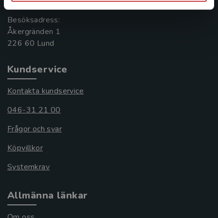
Besöksadress:
Åkergränden 1
Kundservice
Kontakta kundservice
046-31 21 00
Frågor och svar
Köpvillkor
Systemkrav
Allmänna länkar
Om oss