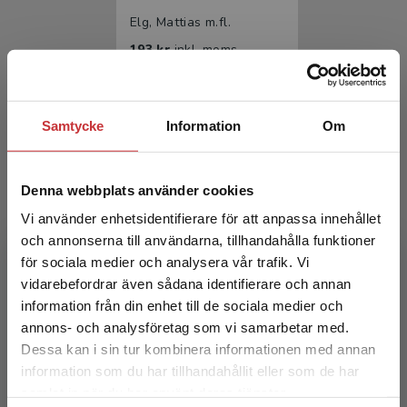
Elg, Mattias m.fl.
193 kr
inkl. moms
Exkl. moms: 182 kr
Samtycke
Information
Om
Denna webbplats använder cookies
Vi använder enhetsidentifierare för att anpassa innehållet
och annonserna till användarna, tillhandahålla funktioner
för sociala medier och analysera vår trafik. Vi
Uppdragsledarskap
Begränsad fraktregion
vidarebefordrar även sådana identifierare och annan
information från din enhet till de sociala medier och
Elg, Mattias m.fl.
annons- och analysföretag som vi samarbetar med.
312 kr
inkl. moms
Dessa kan i sin tur kombinera informationen med annan
Exkl. moms: 294 kr
information som du har tillhandahållit eller som de har
Det verkar som att du besöker
samlat in när du har använt deras tjänster.
studentlitteratur.se via en enhet utanför Sverige.